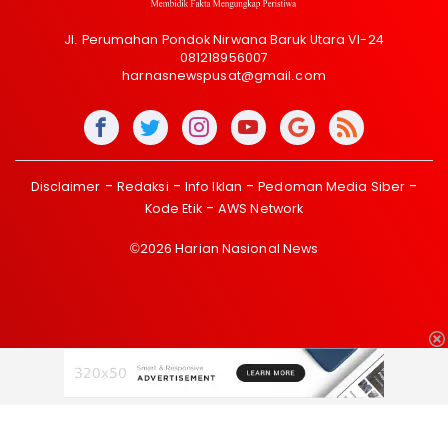
Jl. Perumahan Pondok Nirwana Baruk Utara VI-24
081218956007
harnasnewspusat@gmail.com
Disclaimer
Redaksi
Info Iklan
Pedoman Media Siber
Kode Etik
AWS Network
©2026 Harian Nasional News