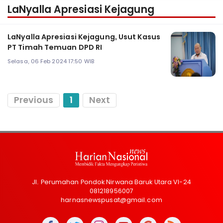
LaNyalla Apresiasi Kejagung
LaNyalla Apresiasi Kejagung, Usut Kasus
PT Timah Temuan DPD RI
Selasa, 06 Feb 2024 17:50 WIB
Previous
1
Next
Jl. Perumahan Pondok Nirwana Baruk Utara VI-24
081218956007
harnasnewspusat@gmail.com