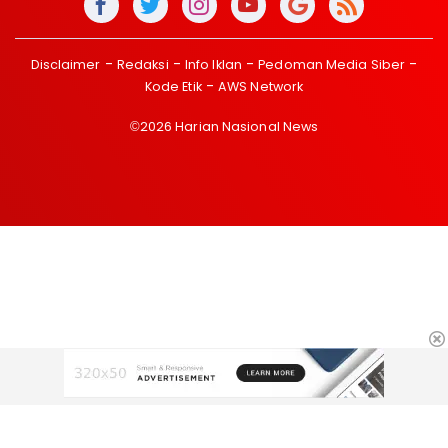
Disclaimer
Redaksi
Info Iklan
Pedoman Media Siber
Kode Etik
AWS Network
©2026 Harian Nasional News