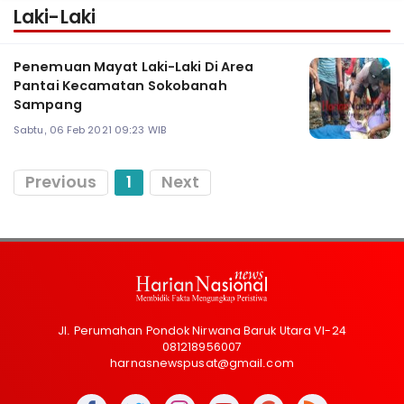
Laki-Laki
Penemuan Mayat Laki-Laki Di Area
Pantai Kecamatan Sokobanah
Sampang
Sabtu, 06 Feb 2021 09:23 WIB
Previous
1
Next
Jl. Perumahan Pondok Nirwana Baruk Utara VI-24
081218956007
harnasnewspusat@gmail.com