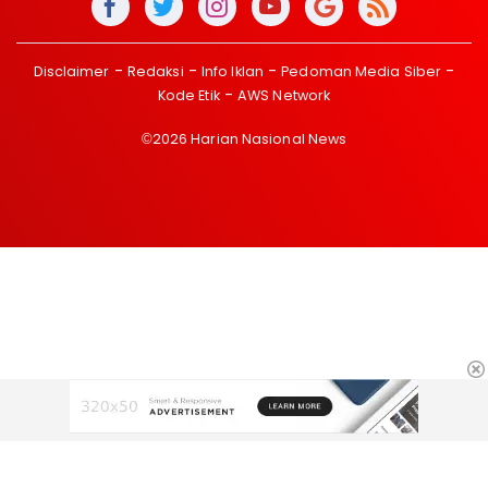
Disclaimer
Redaksi
Info Iklan
Pedoman Media Siber
Kode Etik
AWS Network
©2026 Harian Nasional News