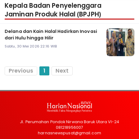
Kepala Badan Penyelenggara
Jaminan Produk Halal (BPJPH)
Delana dan Kain Halal Hadirkan Inovasi
dari Hulu hingga Hilir
Sabtu, 30 Mei 2026 22:16 WIB
Previous
1
Next
Jl. Perumahan Pondok Nirwana Baruk Utara VI-24
081218956007
harnasnewspusat@gmail.com