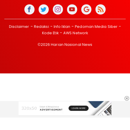
Disclaimer
Redaksi
Info Iklan
Pedoman Media Siber
Kode Etik
AWS Network
©2026 Harian Nasional News