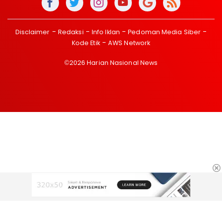
Disclaimer
Redaksi
Info Iklan
Pedoman Media Siber
Kode Etik
AWS Network
©2026 Harian Nasional News