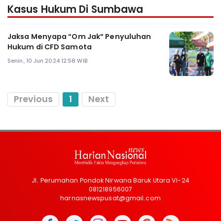
Kasus Hukum Di Sumbawa
Jaksa Menyapa "Om Jak" Penyuluhan
Hukum di CFD Samota
Senin, 10 Jun 2024 12:58 WIB
Previous
1
Next
Jl. Perumahan Pondok Nirwana Baruk Utara VI-24
081218956007
harnasnewspusat@gmail.com