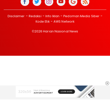
Disclaimer
Redaksi
Info Iklan
Pedoman Media Siber
Kode Etik
AWS Network
©2026 Harian Nasional News