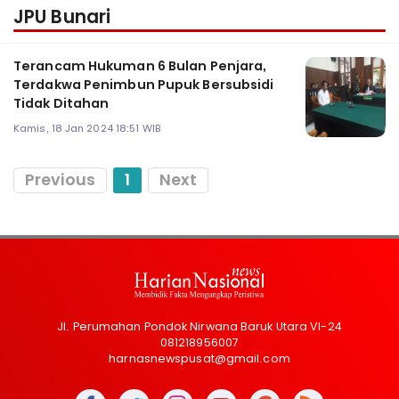
JPU Bunari
Terancam Hukuman 6 Bulan Penjara,
Terdakwa Penimbun Pupuk Bersubsidi
Tidak Ditahan
Kamis, 18 Jan 2024 18:51 WIB
Previous
1
Next
Jl. Perumahan Pondok Nirwana Baruk Utara VI-24
081218956007
harnasnewspusat@gmail.com