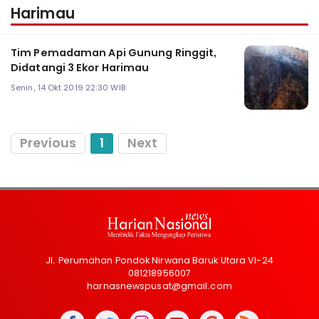
Harimau
Tim Pemadaman Api Gunung Ringgit,
Didatangi 3 Ekor Harimau
Senin, 14 Okt 2019 22:30 WIB
Previous
1
Next
Jl. Perumahan Pondok Nirwana Baruk Utara VI-24
081218956007
harnasnewspusat@gmail.com