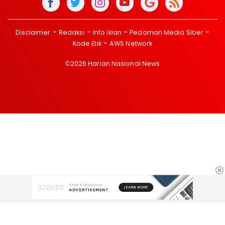
Disclaimer
Redaksi
Info Iklan
Pedoman Media Siber
Kode Etik
AWS Network
©2026 Harian Nasional News