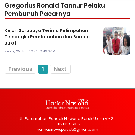
Gregorius Ronald Tannur Pelaku
Pembunuh Pacarnya
Kejari Surabaya Terima Pelimpahan
Tersangka Pembunuhan dan Barang
Bukti
Senin, 29 Jan 2024 12:49 WIB
Previous
1
Next
Jl. Perumahan Pondok Nirwana Baruk Utara VI-24
081218956007
harnasnewspusat@gmail.com