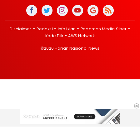
Disclaimer
Redaksi
Info Iklan
Pedoman Media Siber
Kode Etik
AWS Network
©2026 Harian Nasional News