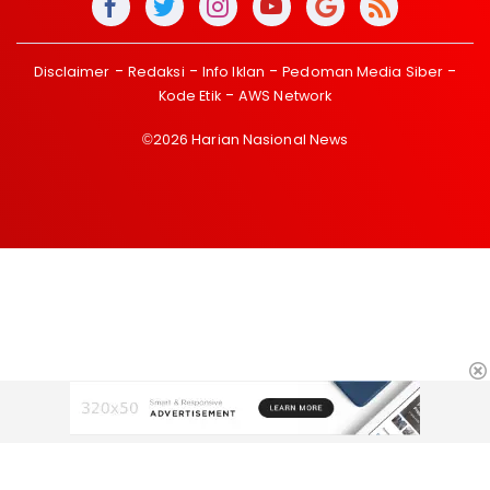
Disclaimer
Redaksi
Info Iklan
Pedoman Media Siber
Kode Etik
AWS Network
©2026 Harian Nasional News