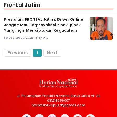
Frontal Jatim
Presidium FRONTAL Jatim: Driver Online
Jangan Mau Terprovokasi Pihak-pihak
Yang Ingin Menciptakan Kegaduhan
Selasa, 29 Jul 2025 16:57 WIB
Previous
1
Next
Jl. Perumahan Pondok Nirwana Baruk Utara VI-24
081218956007
harnasnewspusat@gmail.com