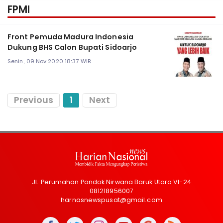
FPMI
Front Pemuda Madura Indonesia
Dukung BHS Calon Bupati Sidoarjo
Senin, 09 Nov 2020 18:37 WIB
Previous
1
Next
Jl. Perumahan Pondok Nirwana Baruk Utara VI-24
081218956007
harnasnewspusat@gmail.com