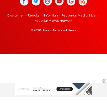
Disclaimer
Redaksi
Info Iklan
Pedoman Media Siber
Kode Etik
AWS Network
©2026 Harian Nasional News