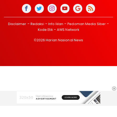
Disclaimer
Redaksi
Info Iklan
Pedoman Media Siber
Kode Etik
AWS Network
©2026 Harian Nasional News