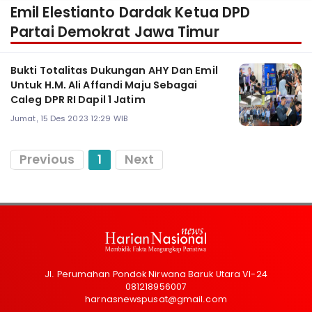
Emil Elestianto Dardak Ketua DPD
Partai Demokrat Jawa Timur
Bukti Totalitas Dukungan AHY Dan Emil
Untuk H.M. Ali Affandi Maju Sebagai
Caleg DPR RI Dapil 1 Jatim
Jumat, 15 Des 2023 12:29 WIB
Previous
1
Next
Jl. Perumahan Pondok Nirwana Baruk Utara VI-24
081218956007
harnasnewspusat@gmail.com