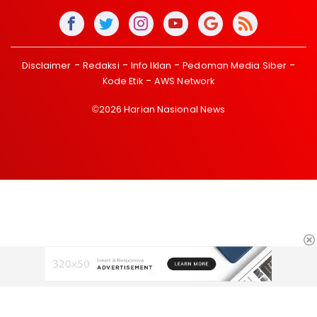
Disclaimer
Redaksi
Info Iklan
Pedoman Media Siber
Kode Etik
AWS Network
©2026 Harian Nasional News