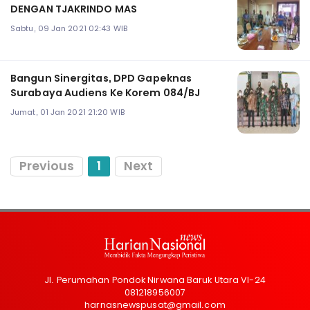
DENGAN TJAKRINDO MAS
Sabtu, 09 Jan 2021 02:43 WIB
Bangun Sinergitas, DPD Gapeknas
Surabaya Audiens Ke Korem 084/BJ
Jumat, 01 Jan 2021 21:20 WIB
Previous
1
Next
Jl. Perumahan Pondok Nirwana Baruk Utara VI-24
081218956007
harnasnewspusat@gmail.com