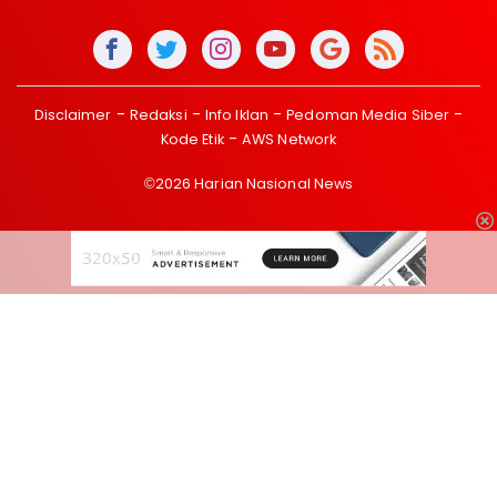
Disclaimer
Redaksi
Info Iklan
Pedoman Media Siber
Kode Etik
AWS Network
©2026 Harian Nasional News