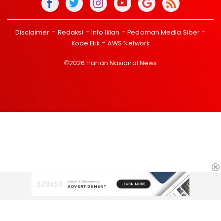
Disclaimer
Redaksi
Info Iklan
Pedoman Media Siber
Kode Etik
AWS Network
©2026 Harian Nasional News