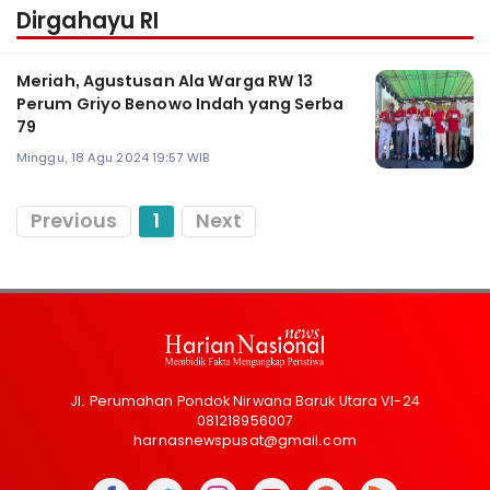
Dirgahayu RI
Meriah, Agustusan Ala Warga RW 13
Perum Griyo Benowo Indah yang Serba
79
Minggu, 18 Agu 2024 19:57 WIB
Previous
1
Next
Jl. Perumahan Pondok Nirwana Baruk Utara VI-24
081218956007
harnasnewspusat@gmail.com