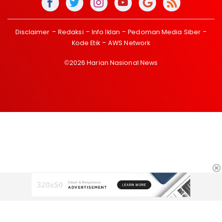
Disclaimer
Redaksi
Info Iklan
Pedoman Media Siber
Kode Etik
AWS Network
©2026 Harian Nasional News