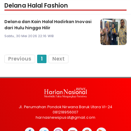
Delana Halal Fashion
Delana dan Kain Halal Hadirkan Inovasi
dari Hulu hingga Hilir
Sabtu, 30 Mei 2026 22:16 WIB
Previous
1
Next
Jl. Perumahan Pondok Nirwana Baruk Utara VI-24
081218956007
harnasnewspusat@gmail.com