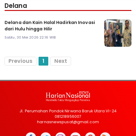
Delana
Delana dan Kain Halal Hadirkan Inovasi
dari Hulu hingga Hilir
Sabtu, 30 Mei 2026 22:16 WIB
Previous
1
Next
Jl. Perumahan Pondok Nirwana Baruk Utara VI-24
081218956007
harnasnewspusat@gmail.com