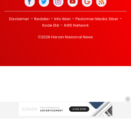
Disclaimer
Redaksi
Info Iklan
Pedoman Media Siber
Kode Etik
AWS Network
©2026 Harian Nasional News