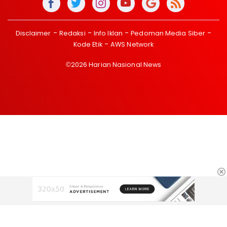
Disclaimer
Redaksi
Info Iklan
Pedoman Media Siber
Kode Etik
AWS Network
©2026 Harian Nasional News