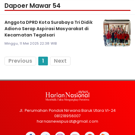
Dapoer Mawar 54
Anggota DPRD Kota Surabaya Tri Didik
Adiono Serap Aspirasi Masyarakat di
Kecamatan Tegalsari
Minggu, 11 Mei 2025 22:38 WIB
Previous
1
Next
Jl. Perumahan Pondok Nirwana Baruk Utara VI-24
081218956007
harnasnewspusat@gmail.com