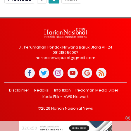
Jl. Perumahan Pondok Nirwana Baruk Utara VI-24
081218956007
harnasnewspusat@gmail.com
Disclaimer
Redaksi
Info Iklan
Pedoman Media Siber
Kode Etik
AWS Network
©2026 Harian Nasional News