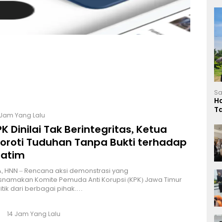
Sa
H
T
 Jam Yang Lalu
L
K Dinilai Tak Berintegritas, Ketua
Soroti Tuduhan Tanpa Bukti terhadap
Jatim
, HNN – Rencana aksi demonstrasi yang
namakan Komite Pemuda Anti Korupsi (KPK) Jawa Timur
itik dari berbagai pihak.…
14 Jam Yang Lalu