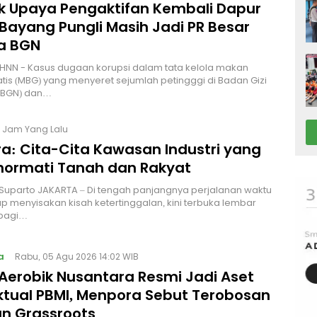
lik Upaya Pengaktifan Kembali Dapur
Bayang Pungli Masih Jadi PR Besar
a BGN
HNN - Kasus dugaan korupsi dalam tata kelola makan
atis (MBG) yang menyeret sejumlah petingggi di Badan Gizi
 (BGN) dan…
8 Jam Yang Lalu
a: Cita-Cita Kawasan Industri yang
ormati Tanah dan Rakyat
 Suparto JAKARTA – Di tengah panjangnya perjalanan waktu
p menyisakan kisah ketertinggalan, kini terbuka lembar
bagi…
a
Rabu, 05 Agu 2026 14:02 WIB
Aerobik Nusantara Resmi Jadi Aset
ektual PBMI, Menpora Sebut Terobosan
n Grassroots