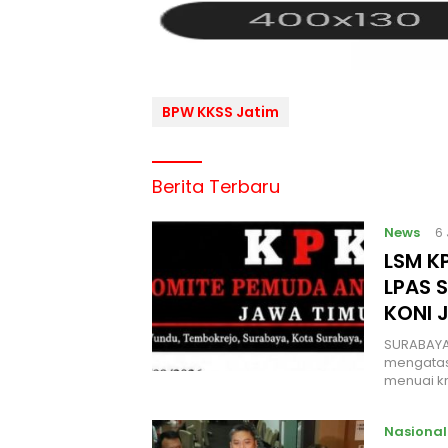
BPW KKSS Jatim
Berita Terbaru
News
6
LSM KP
LPAS 
KONI 
SURABAYA
mengatas
menuai kr
Nasional