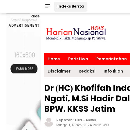
Indeks Berita
close
Home
Peristiwa
Pemerintahan
Disclaimer
Redaksi
Info Iklan
Dr (HC) Khofifah I
Ngati, M.Si Hadir D
BPW. KKSS Jatim
Repoter :
D1N
-
News
Minggu, 17 Nov 2024 20:16 WIB