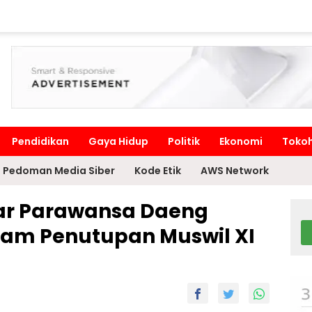
Pendidikan
Gaya Hidup
Politik
Ekonomi
Toko
Pedoman Media Siber
Kode Etik
AWS Network
ndar Parawansa Daeng
alam Penutupan Muswil XI