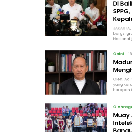
Di Ba
SPPG, 
Kepal
JAKARTA, 
bergzi gr
Nasional
Opini
1
Madur
Mengh
Oleh: Adi
yang kera
harapan 
Olahrag
Muay 
Intel
Bangu