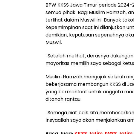
BPW KKSS Jawa Timur periode 2024-20
semua pihak. Bagi Muslim Hamzah, an
terlihat dalam Muswil ini. Banyak 
kepemimpinan saat ini dilanjutkan unt
demikian, keputusan sepenuhnya aka
Muswil.
"Setelah melihat, derasnya dukungan ya
mayoritas memilih saya sebagai ketu
Muslim Hamzah mengajak seluruh angg
bekerjasama membangun KKSS di Jawa
yang bermanfaat untuk anggota mau
ditanah rantau.
"Semoga niat baik kita membesarkan 
Insyaallah saya akan menjalankan am
Baca Juga:
KKSS Jatim, IWSS Jatim,