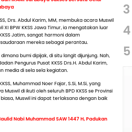
3
abaya
SS, Drs. Abdul Karim, MM, membuka acara Muswil
4
il XI BPW KKSS Jawa Timur, ia mengatakan luar
KKSS Jatim, sangat harmoni dalam
rsaudaraan mereka sebagai perantau.
5
mana bumi dipijak, di situ langit dijunjung. Nah,
 Badan Pengurus Pusat KKSS Drs.H. Abdul Karim,
media di sela sela kegiatan.
 KKSS, Muhammad Noer Fajar, S.Si, M.Si, yang
uswil di ikuti oleh seluruh BPD KKSS se Provinsi
biasa, Muswil ini dapat terlaksana dengan baik
 Maulid Nabi Muhammad SAW 1447 H, Padukan