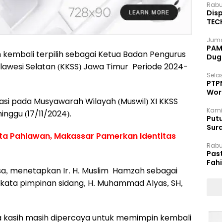
Rabu
Disp
TEC
Dip
Juma
PAM 
 kembali terpilih sebagai Ketua Badan Pengurus
Dug
lawesi Selatan (KKSS) Jawa Timur Periode 2024-
Selas
PTP
Wor
asi pada Musyawarah Wilayah (Muswil) XI KKSS
Kami
nggu (17/11/2024).
Putu
Sur
ta Pahlawan, Makassar Pamerkan Identitas
Dok
Rabu
Pas
Fah
a, menetapkan Ir. H. Muslim Hamzah sebagai
Moj
 kata pimpinan sidang, H. Muhammad Alyas, SH,
kasih masih dipercaya untuk memimpin kembali