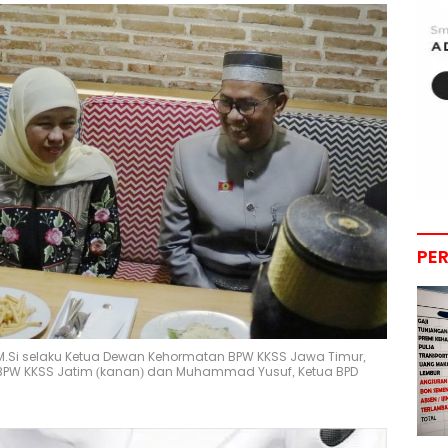
PE
 M.Si selaku Ketua Dewan Kehormatan BPW KKSS Jawa Timur,
ih BPW KKSS Jatim (kanan) dan Muhammad Yusuf, Ketua BPD