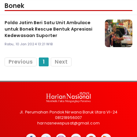
Bonek
Polda Jatim Beri Satu Unit Ambulace
untuk Bonek Rescue Bentuk Apresiasi
Kedewasaan Suporter
Rabu, 10 Jan 2024 13:21 WIB
Previous
1
Next
Jl. Perumahan Pondok Nirwana Baruk Utara VI-24
081218956007
harnasnewspusat@gmail.com