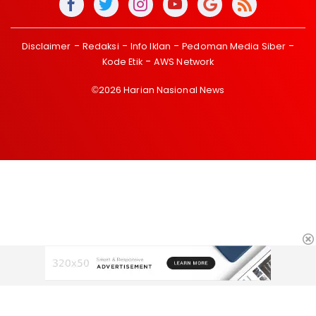
Disclaimer
Redaksi
Info Iklan
Pedoman Media Siber
Kode Etik
AWS Network
©2026 Harian Nasional News