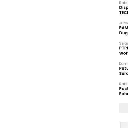
Rabu
Disp
TEC
Dip
Juma
PAM 
Dug
Selas
PTP
Wor
Kami
Putu
Sur
Dok
Rabu
Pas
Fah
Moj