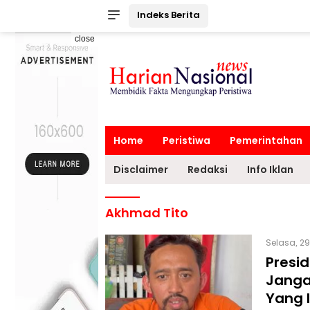
Indeks Berita
close
Home
Peristiwa
Pemerintahan
Disclaimer
Redaksi
Info Iklan
Akhmad Tito
Selasa, 29
Presid
Janga
Yang 