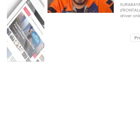
SURABAYA,
(FRONTAL)
driver on
Pr