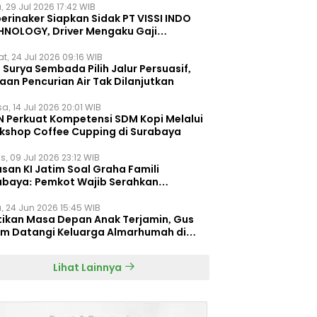
, 29 Jul 2026 17:42 WIB
erinaker Siapkan Sidak PT VISSI INDO
HNOLOGY, Driver Mengaku Gaji
otong Rp3 Juta
t, 24 Jul 2026 09:16 WIB
Surya Sembada Pilih Jalur Persuasif,
aan Pencurian Air Tak Dilanjutkan
a, 14 Jul 2026 20:01 WIB
N Perkuat Kompetensi SDM Kopi Melalui
kshop Coffee Cupping di Surabaya
s, 09 Jul 2026 23:12 WIB
san KI Jatim Soal Graha Famili
abaya: Pemkot Wajib Serahkan
umen Re-planning PT SAS
, 24 Jun 2026 15:45 WIB
tikan Masa Depan Anak Terjamin, Gus
im Datangi Keluarga Almarhumah di
orembun
Lihat Lainnya