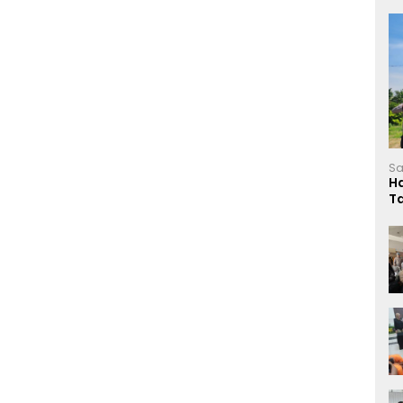
Sa
H
T
L