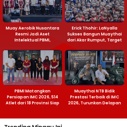
Muay Aerobik Nusantara
Erick Thohir: LaNyalla
Resmi Jadi Aset
Sukses Bangun Muaythai
Intelektual PBMI,
dari Akar Rumput, Target
Menpora Sebut
Emas SEA Games
Terobosan Bangun
Grassroots
PBMI Matangkan
Muaythai NTB Bidik
Persiapan IMC 2026, 514
Prestasi Terbaik di IMC
Atlet dari 18 Provinsi Siap
2026, Turunkan Delapan
Berlaga Besok di Bekasi
Atlet ke Kejurnas Bekasi