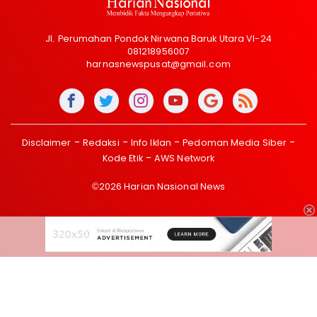
Jl. Perumahan Pondok Nirwana Baruk Utara VI-24
081218956007
harnasnewspusat@gmail.com
Disclaimer
Redaksi
Info Iklan
Pedoman Media Siber
Kode Etik
AWS Network
©2026 Harian Nasional News