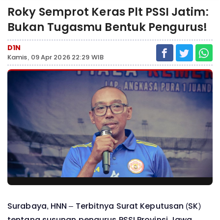
Roky Semprot Keras Plt PSSI Jatim:
Bukan Tugasmu Bentuk Pengurus!
D1N
Kamis, 09 Apr 2026 22:29 WIB
Surabaya, HNN – Terbitnya Surat Keputusan (SK)
tentang susunan pengurus PSSI Provinsi Jawa