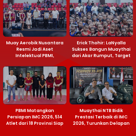
Muay Aerobik Nusantara
Erick Thohir: LaNyalla
Resmi Jadi Aset
Sukses Bangun Muaythai
Intelektual PBMI,
dari Akar Rumput, Target
Menpora Sebut
Emas SEA Games
Terobosan Bangun
Grassroots
PBMI Matangkan
Muaythai NTB Bidik
Persiapan IMC 2026, 514
Prestasi Terbaik di IMC
Atlet dari 18 Provinsi Siap
2026, Turunkan Delapan
Berlaga Besok di Bekasi
Atlet ke Kejurnas Bekasi