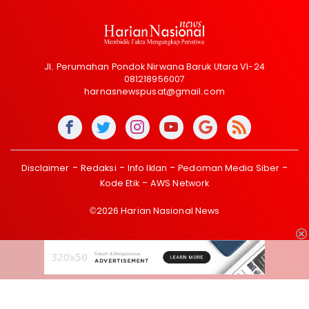
Jl. Perumahan Pondok Nirwana Baruk Utara VI-24
081218956007
harnasnewspusat@gmail.com
Disclaimer
Redaksi
Info Iklan
Pedoman Media Siber
Kode Etik
AWS Network
©2026 Harian Nasional News