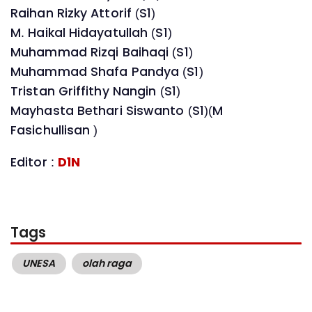
Raihan Rizky Attorif (S1)
M. Haikal Hidayatullah (S1)
Muhammad Rizqi Baihaqi (S1)
Muhammad Shafa Pandya (S1)
Tristan Griffithy Nangin (S1)
Mayhasta Bethari Siswanto (S1)(M
Fasichullisan )
Editor :
D1N
Tags
UNESA
olah raga