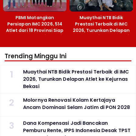
PBMI Matangkan
Muaythai NTB Bidik
Persiapan IMC 2026, 514
Prestasi Terbaik di IMC
Atlet dari 18 Provinsi Siap
2026, Turunkan Delapan
Berlaga Besok di Bekasi
Atlet ke Kejurnas Bekasi
Trending Minggu Ini
1
Muaythai NTB Bidik Prestasi Terbaik di IMC
2026, Turunkan Delapan Atlet ke Kejurnas
Bekasi
2
Molornya Renovasi Kolam Kertajaya
Ancam Dominasi Selam Jatim di PON 2028
3
Dana Kompensasi Jadi Bancakan
Pemburu Rente, IPPS Indonesia Desak TPST