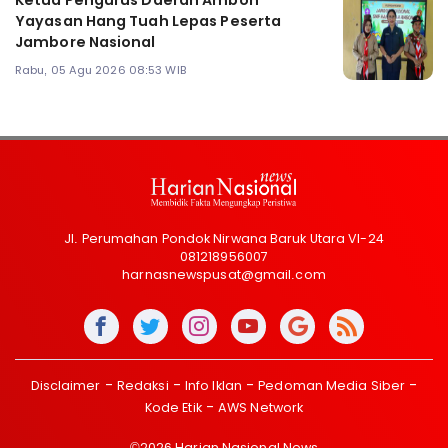
Ketua Pengurus Daerah Ambon
Yayasan Hang Tuah Lepas Peserta
Jambore Nasional
Rabu, 05 Agu 2026 08:53 WIB
Jl. Perumahan Pondok Nirwana Baruk Utara VI-24
081218956007
harnasnewspusat@gmail.com
Disclaimer
Redaksi
Info Iklan
Pedoman Media Siber
Kode Etik
AWS Network
©2026 Harian Nasional News