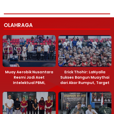
OLAHRAGA
Muay Aerobik Nusantara
Erick Thohir: LaNyalla
Resmi Jadi Aset
Sukses Bangun Muaythai
Intelektual PBMI,
dari Akar Rumput, Target
Menpora Sebut
Emas SEA Games
Terobosan Bangun
Grassroots