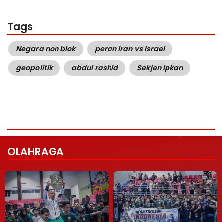
Tags
Negara non blok
peran iran vs israel
geopolitik
abdul rashid
Sekjen lpkan
OLAHRAGA