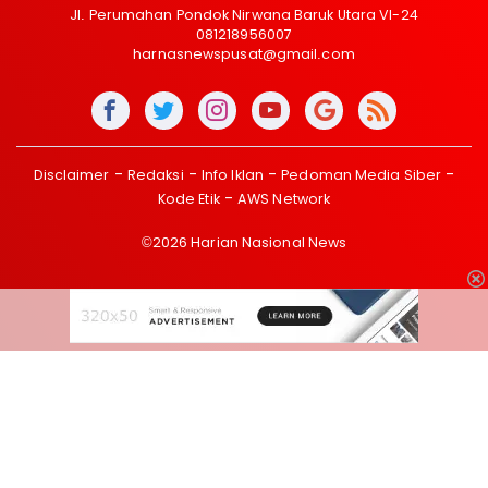
Jl. Perumahan Pondok Nirwana Baruk Utara VI-24
081218956007
harnasnewspusat@gmail.com
Disclaimer
Redaksi
Info Iklan
Pedoman Media Siber
Kode Etik
AWS Network
©2026 Harian Nasional News