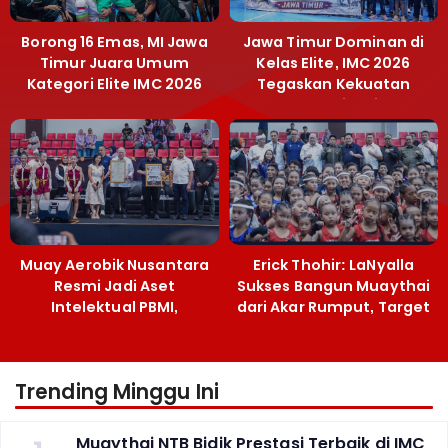
Borong 16 Emas, MI Jawa
Jawa Timur Dominan di
Timur Juara Umum
Kelas Elite, IMC 2026
Kategori Elite IMC 2026
Tegaskan Kekuatan
Muaythai Jatim
Muay Aerobik Nusantara
Erick Thohir: LaNyalla
Resmi Jadi Aset
Sukses Bangun Muaythai
Intelektual PBMI,
dari Akar Rumput, Target
Menpora Sebut
Emas SEA Games
Terobosan Bangun
Grassroots
Trending Minggu Ini
Muaythai NTB Bidik Prestasi Terbaik di IMC