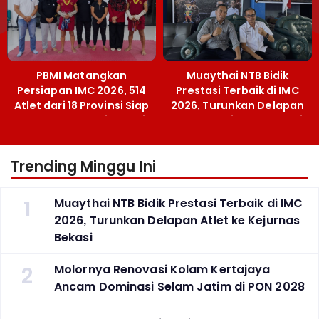
PBMI Matangkan
Muaythai NTB Bidik
Persiapan IMC 2026, 514
Prestasi Terbaik di IMC
Atlet dari 18 Provinsi Siap
2026, Turunkan Delapan
Berlaga Besok di Bekasi
Atlet ke Kejurnas Bekasi
Trending Minggu Ini
1
Muaythai NTB Bidik Prestasi Terbaik di IMC
2026, Turunkan Delapan Atlet ke Kejurnas
Bekasi
2
Molornya Renovasi Kolam Kertajaya
Ancam Dominasi Selam Jatim di PON 2028