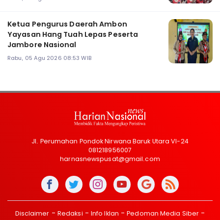
Ketua Pengurus Daerah Ambon
Yayasan Hang Tuah Lepas Peserta
Jambore Nasional
Rabu, 05 Agu 2026 08:53 WIB
Jl. Perumahan Pondok Nirwana Baruk Utara VI-24
081218956007
harnasnewspusat@gmail.com
Disclaimer
Redaksi
Info Iklan
Pedoman Media Siber