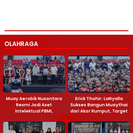
OLAHRAGA
Muay Aerobik Nusantara
Erick Thohir: LaNyalla
Resmi Jadi Aset
Sukses Bangun Muaythai
Intelektual PBMI,
dari Akar Rumput, Target
Menpora Sebut
Emas SEA Games
Terobosan Bangun
Grassroots