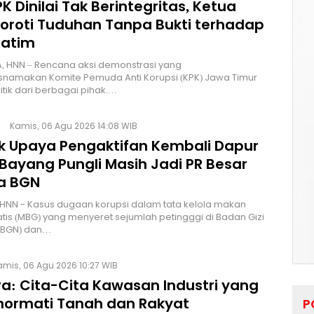
K Dinilai Tak Berintegritas, Ketua
Soroti Tuduhan Tanpa Bukti terhadap
Jatim
, HNN – Rencana aksi demonstrasi yang
namakan Komite Pemuda Anti Korupsi (KPK) Jawa Timur
itik dari berbagai pihak.…
Kamis, 06 Agu 2026 14:08 WIB
lik Upaya Pengaktifan Kembali Dapur
Bayang Pungli Masih Jadi PR Besar
a BGN
HNN - Kasus dugaan korupsi dalam tata kelola makan
atis (MBG) yang menyeret sejumlah petingggi di Badan Gizi
 (BGN) dan…
amis, 06 Agu 2026 10:27 WIB
a: Cita-Cita Kawasan Industri yang
ormati Tanah dan Rakyat
P