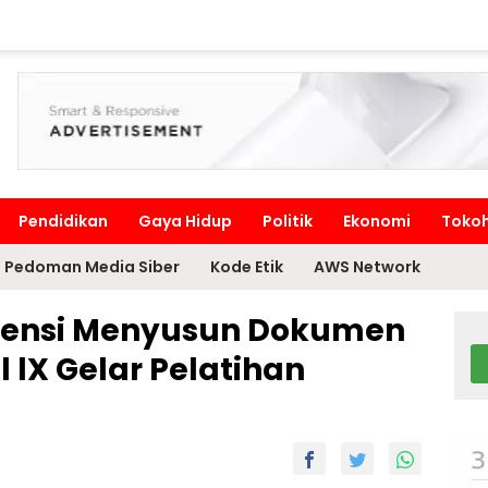
Pendidikan
Gaya Hidup
Politik
Ekonomi
Toko
Pedoman Media Siber
Kode Etik
AWS Network
tensi Menyusun Dokumen
lX Gelar Pelatihan