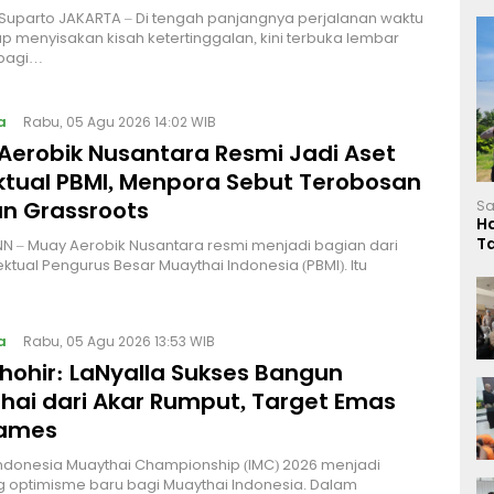
 Suparto JAKARTA – Di tengah panjangnya perjalanan waktu
p menyisakan kisah ketertinggalan, kini terbuka lembar
bagi…
a
Rabu, 05 Agu 2026 14:02 WIB
Aerobik Nusantara Resmi Jadi Aset
ektual PBMI, Menpora Sebut Terobosan
n Grassroots
Sa
H
T
NN – Muay Aerobik Nusantara resmi menjadi bagian dari
L
ektual Pengurus Besar Muaythai Indonesia (PBMI). Itu
a
Rabu, 05 Agu 2026 13:53 WIB
Thohir: LaNyalla Sukses Bangun
hai dari Akar Rumput, Target Emas
Games
Indonesia Muaythai Championship (IMC) 2026 menjadi
 optimisme baru bagi Muaythai Indonesia. Dalam