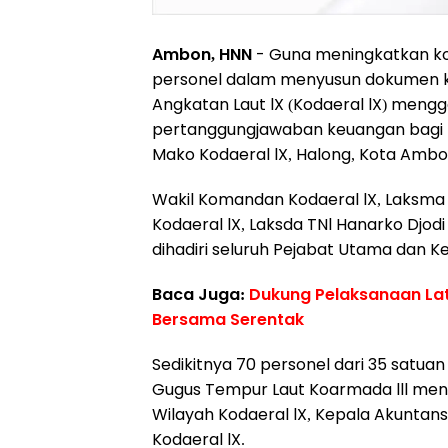
Ambon, HNN
- Guna meningkatkan kom
personel dalam menyusun dokumen 
Angkatan Laut lX (Kodaeral lX) men
pertanggungjawaban keuangan bagi pe
Mako Kodaeral lX, Halong, Kota Ambon
Wakil Komandan Kodaeral lX, Laksma
Kodaeral lX, Laksda TNl Hanarko Djo
dihadiri seluruh Pejabat Utama dan Kep
Baca Juga:
Dukung Pelaksanaan Lat
Bersama Serentak
Sedikitnya 70 personel dari 35 satuan 
Gugus Tempur Laut Koarmada lll meng
Wilayah Kodaeral lX, Kepala Akuntans
Kodaeral lX.