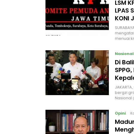
LSM KP
LPAS 
KONI 
SURABAYA
mengatas
menuai kr
Nasional
Di Ba
SPPG, 
Kepal
JAKARTA, 
bergzi gr
Nasional
Opini
K
Madur
Mengh