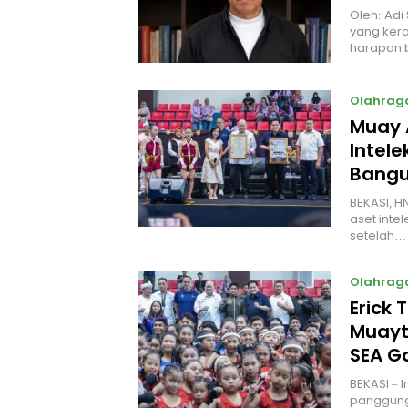
Oleh: Adi
yang kera
harapan 
Olahrag
Muay 
Intel
Bangu
BEKASI, H
aset intel
setelah…
Olahrag
Erick 
Muayt
SEA 
BEKASI – 
panggung