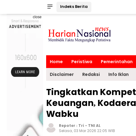
Indeks Berita
close
Home
Peristiwa
Pemerintahan
Disclaimer
Redaksi
Info Iklan
Tingkatkan Kompe
Keuangan, Kodaeral 
Wabku
Repoter :
Tri
-
TNI AL
Selasa, 03 Mar 2026 22:05 WIB