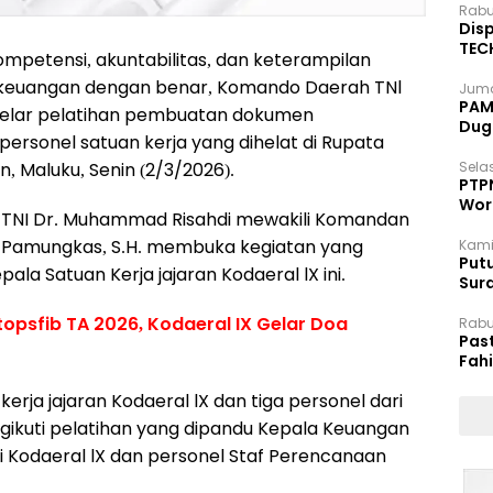
Rabu
Disp
TEC
petensi, akuntabilitas, dan keterampilan
Dip
keuangan dengan benar, Komando Daerah TNl
Juma
PAM 
ggelar pelatihan pembuatan dokumen
Dug
rsonel satuan kerja yang dihelat di Rupata
, Maluku, Senin (2/3/2026).
Selas
PTP
Wor
 TNI Dr. Muhammad Risahdi mewakili Komandan
di Pamungkas, S.H. membuka kegiatan yang
Kami
Putu
ala Satuan Kerja jajaran Kodaeral lX ini.
Sur
Dok
opsfib TA 2026, Kodaeral IX Gelar Doa
Rabu
Pas
Fah
Moj
kerja jajaran Kodaeral lX dan tiga personel dari
ikuti pelatihan yang dipandu Kepala Keuangan
i Kodaeral lX dan personel Staf Perencanaan