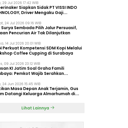
, 29 Jul 2026 17:42 WIB
erinaker Siapkan Sidak PT VISSI INDO
HNOLOGY, Driver Mengaku Gaji
otong Rp3 Juta
t, 24 Jul 2026 09:16 WIB
Surya Sembada Pilih Jalur Persuasif,
aan Pencurian Air Tak Dilanjutkan
a, 14 Jul 2026 20:01 WIB
N Perkuat Kompetensi SDM Kopi Melalui
kshop Coffee Cupping di Surabaya
s, 09 Jul 2026 23:12 WIB
san KI Jatim Soal Graha Famili
abaya: Pemkot Wajib Serahkan
umen Re-planning PT SAS
, 24 Jun 2026 15:45 WIB
tikan Masa Depan Anak Terjamin, Gus
im Datangi Keluarga Almarhumah di
orembun
Lihat Lainnya