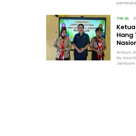
pembukaa
TNI AL
R
Ketua
Hang 
Nasio
Ambon, H
Ny. Inca 
Jambore 