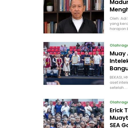
Madur
Mengh
Oleh: Adi
yang kera
harapan 
Olahrag
Muay 
Intel
Bangu
BEKASI, H
aset intel
setelah…
Olahrag
Erick 
Muayt
SEA 