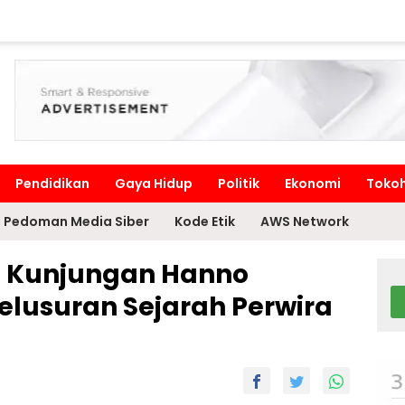
Pendidikan
Gaya Hidup
Politik
Ekonomi
Toko
Pedoman Media Siber
Kode Etik
AWS Network
a Kunjungan Hanno
elusuran Sejarah Perwira