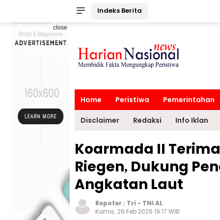
Indeks Berita
close
Home
Peristiwa
Pemerintahan
Disclaimer
Redaksi
Info Iklan
Koarmada II Terim
Riegen, Dukung Pen
Angkatan Laut
Repoter :
Tri
-
TNI AL
Kamis, 26 Feb 2026 19:17 WIB