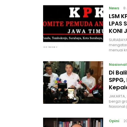
News
8
LSM KP
LPAS 
KONI 
SURABAYA
mengatas
menuai kr
Nasional
Di Ba
SPPG, 
Kepal
JAKARTA, 
bergzi gr
Nasional
Opini
2