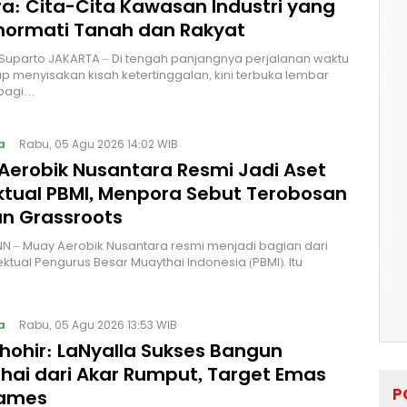
a: Cita-Cita Kawasan Industri yang
ormati Tanah dan Rakyat
 Suparto JAKARTA – Di tengah panjangnya perjalanan waktu
p menyisakan kisah ketertinggalan, kini terbuka lembar
bagi…
a
Rabu, 05 Agu 2026 14:02 WIB
Aerobik Nusantara Resmi Jadi Aset
ektual PBMI, Menpora Sebut Terobosan
n Grassroots
NN – Muay Aerobik Nusantara resmi menjadi bagian dari
ektual Pengurus Besar Muaythai Indonesia (PBMI). Itu
a
Rabu, 05 Agu 2026 13:53 WIB
Thohir: LaNyalla Sukses Bangun
hai dari Akar Rumput, Target Emas
P
Games