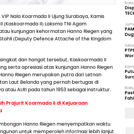
Rabu
Disp
TEC
VIP Nala Koarmada II Ujung Surabaya, Kamis
Dip
II (Kaskoarmada II) Laksma TNI Agam
Juma
PAM 
 atau kunjungan kehormatan Hanno Riegen yang
Dug
tahli (Deputy Defence Attache of the Kingdom
Selas
PTP
Wor
ingkat dan hangat tersebut, Kaskoarmada II
 serta apresiasi atas kunjungan Hanno Riegen
Kami
Putu
Hanno Riegen merupakan putra dari Letnan
Sur
atan Laut Belanda yang pernah bertugas di
Dok
Rabu
 atau ALRI pada tahun 1953 sebagai instruktur.
Pas
Fah
ih Prajurit Koarmada II di Kejuaraan
Moj
ya
 rombongan Hanno Riegen menyempatkan waktu
angunan untuk memperoleh informasi lebih lanjut