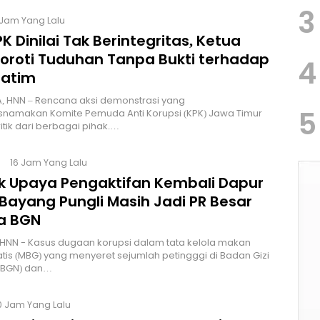
3
 Jam Yang Lalu
K Dinilai Tak Berintegritas, Ketua
Soroti Tuduhan Tanpa Bukti terhadap
4
Jatim
, HNN – Rencana aksi demonstrasi yang
5
namakan Komite Pemuda Anti Korupsi (KPK) Jawa Timur
itik dari berbagai pihak.…
16 Jam Yang Lalu
lik Upaya Pengaktifan Kembali Dapur
Bayang Pungli Masih Jadi PR Besar
a BGN
HNN - Kasus dugaan korupsi dalam tata kelola makan
atis (MBG) yang menyeret sejumlah petingggi di Badan Gizi
 (BGN) dan…
0 Jam Yang Lalu