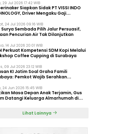
, 29 Jul 2026 17:42 WIB
erinaker Siapkan Sidak PT VISSI INDO
HNOLOGY, Driver Mengaku Gaji
otong Rp3 Juta
t, 24 Jul 2026 09:16 WIB
Surya Sembada Pilih Jalur Persuasif,
aan Pencurian Air Tak Dilanjutkan
a, 14 Jul 2026 20:01 WIB
N Perkuat Kompetensi SDM Kopi Melalui
kshop Coffee Cupping di Surabaya
s, 09 Jul 2026 23:12 WIB
san KI Jatim Soal Graha Famili
abaya: Pemkot Wajib Serahkan
umen Re-planning PT SAS
, 24 Jun 2026 15:45 WIB
tikan Masa Depan Anak Terjamin, Gus
im Datangi Keluarga Almarhumah di
orembun
Lihat Lainnya