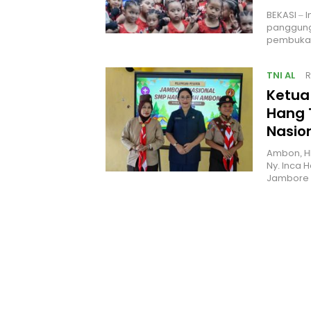
BEKASI – 
panggung
pembukaa
TNI AL
R
Ketua
Hang 
Nasio
Ambon, H
Ny. Inca 
Jambore 