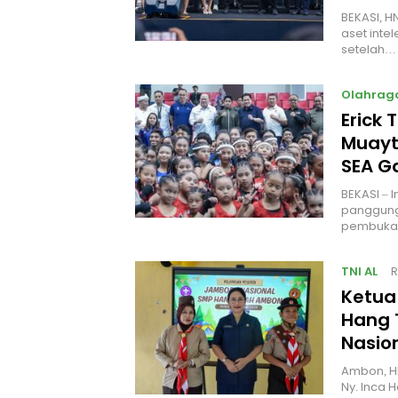
BEKASI, H
aset intel
setelah…
Olahrag
Erick 
Muayt
SEA 
BEKASI – 
panggung
pembukaa
TNI AL
R
Ketua
Hang 
Nasio
Ambon, H
Ny. Inca 