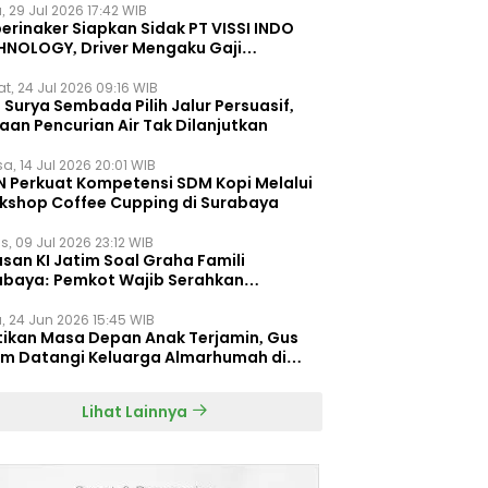
, 29 Jul 2026 17:42 WIB
erinaker Siapkan Sidak PT VISSI INDO
HNOLOGY, Driver Mengaku Gaji
otong Rp3 Juta
t, 24 Jul 2026 09:16 WIB
Surya Sembada Pilih Jalur Persuasif,
aan Pencurian Air Tak Dilanjutkan
a, 14 Jul 2026 20:01 WIB
N Perkuat Kompetensi SDM Kopi Melalui
kshop Coffee Cupping di Surabaya
s, 09 Jul 2026 23:12 WIB
san KI Jatim Soal Graha Famili
abaya: Pemkot Wajib Serahkan
umen Re-planning PT SAS
, 24 Jun 2026 15:45 WIB
tikan Masa Depan Anak Terjamin, Gus
im Datangi Keluarga Almarhumah di
orembun
Lihat Lainnya