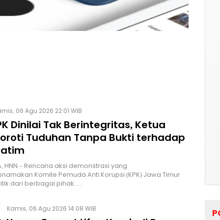
mis, 06 Agu 2026 22:01 WIB
K Dinilai Tak Berintegritas, Ketua
Soroti Tuduhan Tanpa Bukti terhadap
Jatim
, HNN – Rencana aksi demonstrasi yang
namakan Komite Pemuda Anti Korupsi (KPK) Jawa Timur
itik dari berbagai pihak.…
Kamis, 06 Agu 2026 14:08 WIB
P