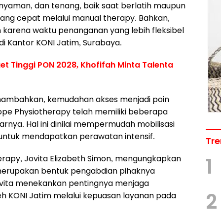
, nyaman, dan tenang, baik saat berlatih maupun
ang cepat melalui manual therapy. Bahkan,
 karena waktu penanganan yang lebih fleksibel
 di Kantor KONI Jatim, Surabaya.
t Tinggi PON 2028, Khofifah Minta Talenta
enambahkan, kemudahan akses menjadi poin
Hope Physiotherapy telah memiliki beberapa
arnya. Hal ini dinilai mempermudah mobilisasi
 untuk mendapatkan perawatan intensif.
Tre
erapy, Jovita Elizabeth Simon, mengungkapkan
1
 merupakan bentuk pengabdian pihaknya
Jovita menekankan pentingnya menjaga
2
eh KONI Jatim melalui kepuasan layanan pada