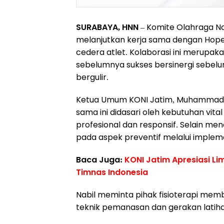
SURABAYA, HNN
– Komite Olahraga Na
melanjutkan kerja sama dengan Hope
cedera atlet. Kolaborasi ini merupak
sebelumnya sukses bersinergi sebel
bergulir.
Ketua Umum KONI Jatim, Muhammad 
sama ini didasari oleh kebutuhan vit
profesional dan responsif. Selain mena
pada aspek preventif melalui implem
Baca Juga:
KONI Jatim Apresiasi Li
Timnas Indonesia
Nabil meminta pihak fisioterapi mem
teknik pemanasan dan gerakan latihan