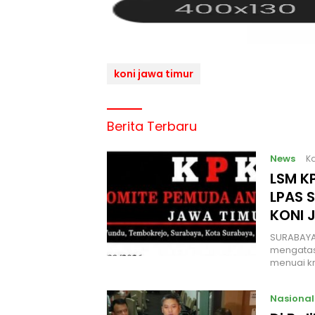
koni jawa timur
Berita Terbaru
News
Ka
LSM KP
LPAS 
KONI 
SURABAYA
mengatas
menuai kr
Nasional