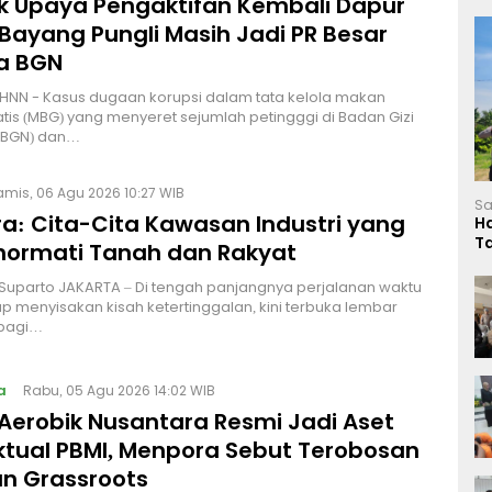
lik Upaya Pengaktifan Kembali Dapur
Bayang Pungli Masih Jadi PR Besar
a BGN
HNN - Kasus dugaan korupsi dalam tata kelola makan
atis (MBG) yang menyeret sejumlah petingggi di Badan Gizi
 (BGN) dan…
amis, 06 Agu 2026 10:27 WIB
Sa
a: Cita-Cita Kawasan Industri yang
H
T
ormati Tanah dan Rakyat
L
 Suparto JAKARTA – Di tengah panjangnya perjalanan waktu
p menyisakan kisah ketertinggalan, kini terbuka lembar
bagi…
a
Rabu, 05 Agu 2026 14:02 WIB
Aerobik Nusantara Resmi Jadi Aset
ektual PBMI, Menpora Sebut Terobosan
n Grassroots