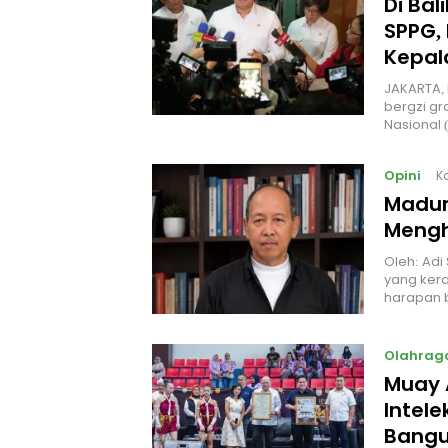
Di Ba
SPPG, 
Kepal
JAKARTA, 
bergzi gr
Nasional
Opini
K
Madur
Mengh
Oleh: Adi
yang kera
harapan 
Olahrag
Muay 
Intel
Bangu