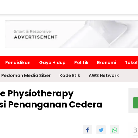
Pendidikan
Gaya Hidup
Politik
Ekonomi
Toko
Pedoman Media Siber
Kode Etik
AWS Network
e Physiotherapy
asi Penanganan Cedera