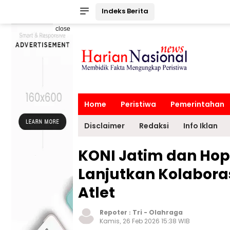
Indeks Berita
close
Home
Peristiwa
Pemerintahan
Disclaimer
Redaksi
Info Iklan
KONI Jatim dan Hop
Lanjutkan Kolabor
Atlet
Repoter :
Tri
-
Olahraga
Kamis, 26 Feb 2026 15:38 WIB