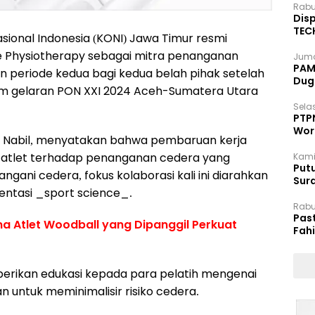
Rabu
Disp
TEC
sional Indonesia (KONI) Jawa Timur resmi
Dip
 Physiotherapy sebagai mitra penanganan
Juma
PAM 
an periode kedua bagi kedua belah pihak setelah
Dug
um gelaran PON XXI 2024 Aceh-Sumatera Utara
Selas
PTP
Wor
Nabil, menyatakan bahwa pembaruan kerja
al atlet terhadap penanganan cedera yang
Kami
Putu
ngani cedera, fokus kolaborasi kali ini diarahkan
Sur
entasi _sport science_.
Dok
Rabu
Pas
ma Atlet Woodball yang Dipanggil Perkuat
Fah
Moj
berikan edukasi kepada para pelatih mengenai
 untuk meminimalisir risiko cedera.