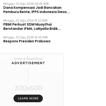
Minggu, 02 Agu 2026 09:25 WIB
Dana Kompensasi Jadi Bancakan
Pemburu Rente, IPPS Indonesia Desak
TPST Bantargebang Ditutup
Permanen
Minggu, 02 Agu 2026 15:22 WIB
PBMI Perkuat SDM Muaythai
Berstandar IFMA, LaNyalla Bidik
Prestasi Dunia
Minggu, 02 Agu 2026 16:24 WIB
Respons Presiden Prabowo