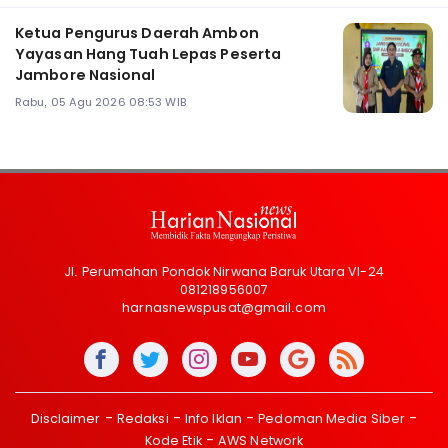
Ketua Pengurus Daerah Ambon
Yayasan Hang Tuah Lepas Peserta
Jambore Nasional
Rabu, 05 Agu 2026 08:53 WIB
Jl. Perumahan Pondok Nirwana Baruk Utara VI-24
081218956007
harnasnewspusat@gmail.com
Disclaimer
Redaksi
Info Iklan
Pedoman Media Siber
Kode Etik
AWS Network