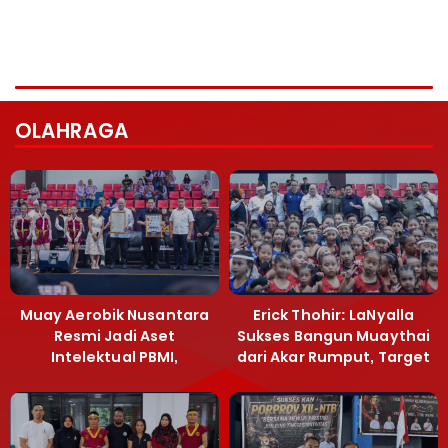
OLAHRAGA
Muay Aerobik Nusantara
Erick Thohir: LaNyalla
Resmi Jadi Aset
Sukses Bangun Muaythai
Intelektual PBMI,
dari Akar Rumput, Target
Menpora Sebut
Emas SEA Games
Terobosan Bangun
Grassroots