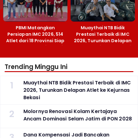
PBMI Matangkan
Muaythai NTB Bidik
Persiapan IMC 2026, 514
Prestasi Terbaik di IMC
Atlet dari 18 Provinsi Siap
2026, Turunkan Delapan
Berlaga Besok di Bekasi
Atlet ke Kejurnas Bekasi
Trending Minggu Ini
1
Muaythai NTB Bidik Prestasi Terbaik di IMC
2026, Turunkan Delapan Atlet ke Kejurnas
Bekasi
2
Molornya Renovasi Kolam Kertajaya
Ancam Dominasi Selam Jatim di PON 2028
3
Dana Kompensasi Jadi Bancakan