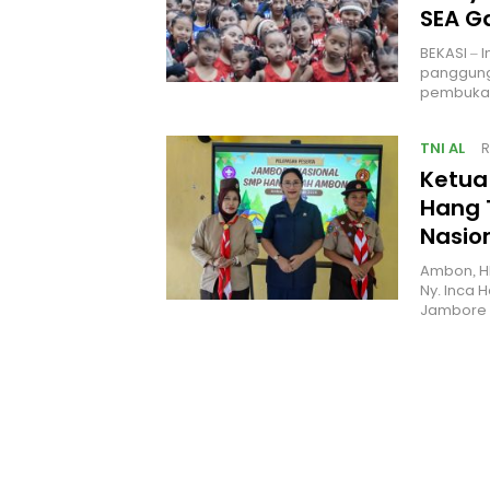
SEA 
BEKASI – 
panggung
pembukaa
TNI AL
R
Ketua
Hang 
Nasio
Ambon, H
Ny. Inca 
Jambore 