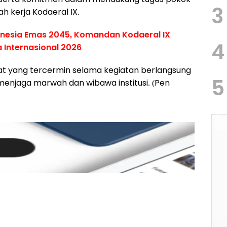
3
ah kerja Kodaeral IX.
onesia Emas 2045, Komandan Kodaeral IX
4
a Internasional 2026
t yang tercermin selama kegiatan berlangsung
5
njaga marwah dan wibawa institusi. (Pen