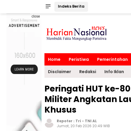
Indeks Berita
close
Home
Peristiwa
Pemerintahan
Disclaimer
Redaksi
Info Iklan
Peringati HUT ke-8
Militer Angkatan La
Khusus
Repoter :
Tri
-
TNI AL
Jumat, 20 Feb 2026 20:49 WIB