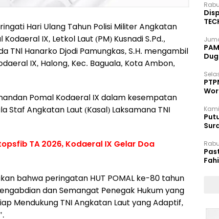
Rabu
Disp
TEC
gati Hari Ulang Tahun Polisi Militer Angkatan
Dip
odaeral IX, Letkol Laut (PM) Kusnadi S.Pd.,
Juma
PAM 
da TNl Hanarko Djodi Pamungkas, S.H. mengambil
Dug
daeral IX, Halong, Kec. Baguala, Kota Ambon,
Selas
PTP
Wor
omandan Pomal Kodaeral IX dalam kesempatan
Staf Angkatan Laut (Kasal) Laksamana TNI
Kami
Putu
Sur
Dok
opsfib TA 2026, Kodaeral IX Gelar Doa
Rabu
Pas
Fah
Moj
kan bahwa peringatan HUT POMAL ke-80 tahun
 Pengabdian dan Semangat Penegak Hukum yang
 Siap Mendukung TNI Angkatan Laut yang Adaptif,
".