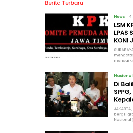
Berita Terbaru
News
4
LSM KP
LPAS 
KONI 
SURABAYA
mengatas
menuai kr
Nasional
Di Ba
SPPG, 
Kepal
JAKARTA, 
bergzi gr
Nasional