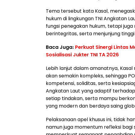
Tema tersebut kata Kasal, menegas
hukum di lingkungan TNI Angkatan La
fungsi penegakan hukum, tetapi ju
berintegritas, serta menjunjung tinggi 
Baca Juga:
Perkuat Sinergi Lintas 
Sosialisasi Jukter TNI TA 2026
Lebih lanjut dalam amanatnya, Kasa
akan semakin kompleks, sehingga PO
kompetensi, soliditas, serta kesiap
Angkatan Laut yang adaptif terhada
setiap tindakan, serta mampu berko
yang modern dan berdaya saing glob
Pelaksanaan apel khusus ini, tidak h
namun juga momentum refleksi bagi se
memperkuat semangat pengabdian s