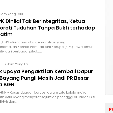
 Jam Yang Lalu
K Dinilai Tak Berintegritas, Ketua
Soroti Tuduhan Tanpa Bukti terhadap
Jatim
, HNN – Rencana aksi demonstrasi yang
namakan Komite Pemuda Anti Korupsi (KPK) Jawa Timur
itik dari berbagai pihak.…
12 Jam Yang Lalu
lik Upaya Pengaktifan Kembali Dapur
Bayang Pungli Masih Jadi PR Besar
a BGN
HNN - Kasus dugaan korupsi dalam tata kelola makan
atis (MBG) yang menyeret sejumlah petingggi di Badan Gizi
 (BGN) dan…
P