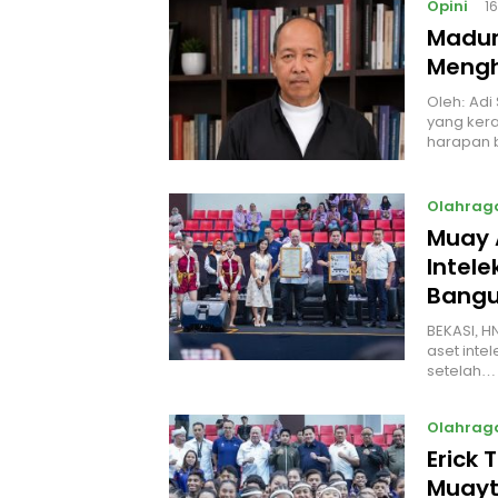
Opini
1
Madur
Mengh
Oleh: Adi
yang kera
harapan 
Olahrag
Muay 
Intel
Bangu
BEKASI, H
aset intel
setelah…
Olahrag
Erick 
Muayt