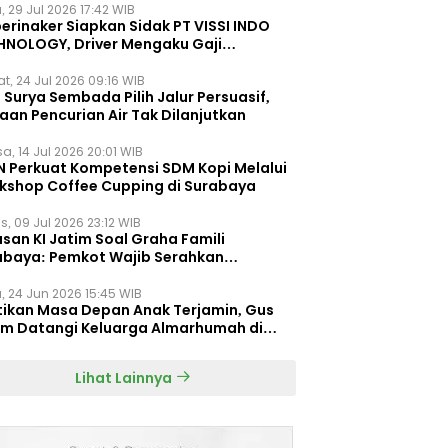
, 29 Jul 2026 17:42 WIB
erinaker Siapkan Sidak PT VISSI INDO
HNOLOGY, Driver Mengaku Gaji
otong Rp3 Juta
t, 24 Jul 2026 09:16 WIB
Surya Sembada Pilih Jalur Persuasif,
aan Pencurian Air Tak Dilanjutkan
a, 14 Jul 2026 20:01 WIB
N Perkuat Kompetensi SDM Kopi Melalui
kshop Coffee Cupping di Surabaya
s, 09 Jul 2026 23:12 WIB
san KI Jatim Soal Graha Famili
abaya: Pemkot Wajib Serahkan
umen Re-planning PT SAS
, 24 Jun 2026 15:45 WIB
tikan Masa Depan Anak Terjamin, Gus
im Datangi Keluarga Almarhumah di
orembun
Lihat Lainnya