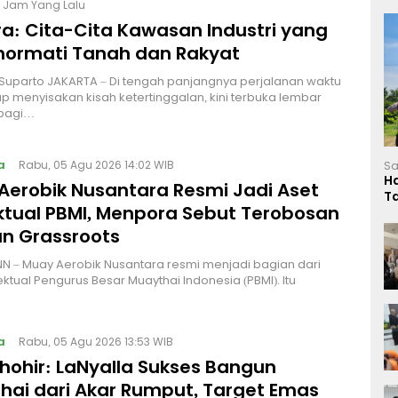
6 Jam Yang Lalu
a: Cita-Cita Kawasan Industri yang
ormati Tanah dan Rakyat
 Suparto JAKARTA – Di tengah panjangnya perjalanan waktu
p menyisakan kisah ketertinggalan, kini terbuka lembar
bagi…
a
Rabu, 05 Agu 2026 14:02 WIB
Sa
H
Aerobik Nusantara Resmi Jadi Aset
T
ektual PBMI, Menpora Sebut Terobosan
L
n Grassroots
NN – Muay Aerobik Nusantara resmi menjadi bagian dari
ektual Pengurus Besar Muaythai Indonesia (PBMI). Itu
a
Rabu, 05 Agu 2026 13:53 WIB
Thohir: LaNyalla Sukses Bangun
hai dari Akar Rumput, Target Emas