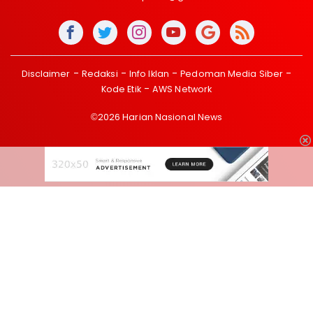
Disclaimer
Redaksi
Info Iklan
Pedoman Media Siber
Kode Etik
AWS Network
©2026 Harian Nasional News