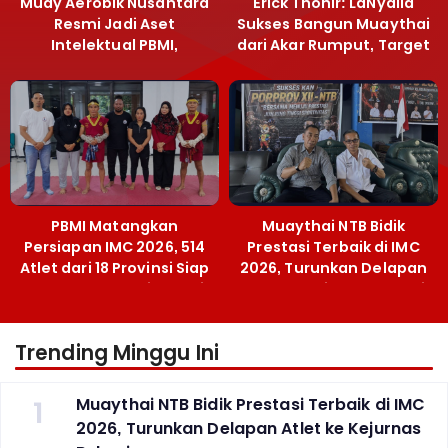
Muay Aerobik Nusantara
Erick Thohir: LaNyalla
Resmi Jadi Aset
Sukses Bangun Muaythai
Intelektual PBMI,
dari Akar Rumput, Target
Menpora Sebut
Emas SEA Games
Terobosan Bangun
Grassroots
PBMI Matangkan
Muaythai NTB Bidik
Persiapan IMC 2026, 514
Prestasi Terbaik di IMC
Atlet dari 18 Provinsi Siap
2026, Turunkan Delapan
Berlaga Besok di Bekasi
Atlet ke Kejurnas Bekasi
Trending Minggu Ini
1
Muaythai NTB Bidik Prestasi Terbaik di IMC
2026, Turunkan Delapan Atlet ke Kejurnas