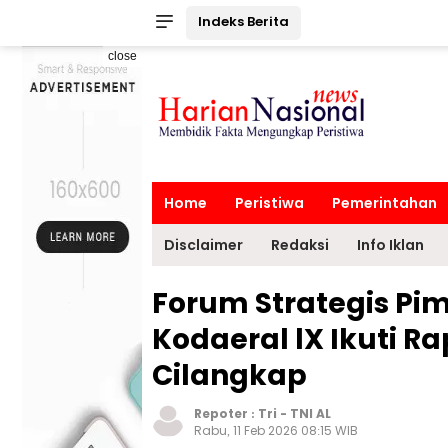
Indeks Berita
close
Home
Peristiwa
Pemerintahan
Disclaimer
Redaksi
Info Iklan
Forum Strategis Pi
Kodaeral lX Ikuti R
Cilangkap
Repoter :
Tri
-
TNI AL
Rabu, 11 Feb 2026 08:15 WIB