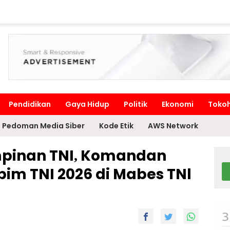
Pendidikan
Gaya Hidup
Politik
Ekonomi
Toko
Pedoman Media Siber
Kode Etik
AWS Network
mpinan TNI, Komandan
apim TNI 2026 di Mabes TNl