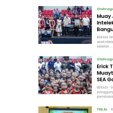
Olahrag
Muay 
Intel
Bangu
BEKASI, H
aset intel
setelah…
Olahrag
Erick 
Muayt
SEA 
BEKASI – 
panggung
pembukaa
TNI AL
R