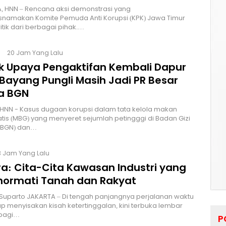
, HNN – Rencana aksi demonstrasi yang
namakan Komite Pemuda Anti Korupsi (KPK) Jawa Timur
itik dari berbagai pihak.…
20 Jam Yang Lalu
lik Upaya Pengaktifan Kembali Dapur
Bayang Pungli Masih Jadi PR Besar
a BGN
HNN - Kasus dugaan korupsi dalam tata kelola makan
atis (MBG) yang menyeret sejumlah petingggi di Badan Gizi
 (BGN) dan…
3 Jam Yang Lalu
a: Cita-Cita Kawasan Industri yang
ormati Tanah dan Rakyat
 Suparto JAKARTA – Di tengah panjangnya perjalanan waktu
p menyisakan kisah ketertinggalan, kini terbuka lembar
bagi…
P