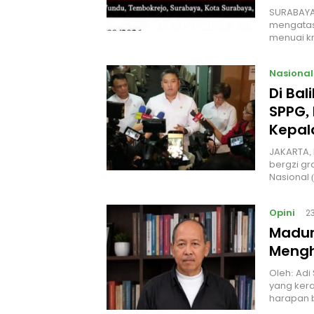
SURABAYA
mengatas
menuai kr
Nasional
Di Ba
SPPG, 
Kepal
JAKARTA, 
bergzi gr
Nasional
Opini
2
Madur
Mengh
Oleh: Adi
yang kera
harapan 