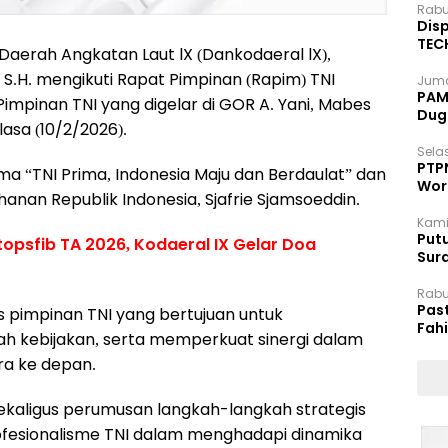
Rabu
Disp
TEC
rah Angkatan Laut lX (Dankodaeral lX),
Dip
S.H. mengikuti Rapat Pimpinan (Rapim) TNI
Juma
PAM 
impinan TNI yang digelar di GOR A. Yani, Mabes
Dug
asa (10/2/2026).
Selas
PTP
 “TNI Prima, Indonesia Maju dan Berdaulat” dan
Wor
anan Republik Indonesia, Sjafrie Sjamsoeddin.
Kami
Putu
opsfib TA 2026, Kodaeral IX Gelar Doa
Sur
Dok
Rabu
Pas
 pimpinan TNI yang bertujuan untuk
Fah
 kebijakan, serta memperkuat sinergi dalam
Moj
ra ke depan.
sekaligus perumusan langkah-langkah strategis
fesionalisme TNI dalam menghadapi dinamika