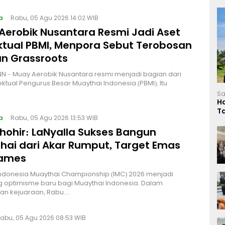
a
Rabu, 05 Agu 2026 14:02 WIB
Aerobik Nusantara Resmi Jadi Aset
ektual PBMI, Menpora Sebut Terobosan
n Grassroots
NN – Muay Aerobik Nusantara resmi menjadi bagian dari
ektual Pengurus Besar Muaythai Indonesia (PBMI). Itu
Sa
H
T
a
Rabu, 05 Agu 2026 13:53 WIB
L
Thohir: LaNyalla Sukses Bangun
hai dari Akar Rumput, Target Emas
Games
Indonesia Muaythai Championship (IMC) 2026 menjadi
 optimisme baru bagi Muaythai Indonesia. Dalam
n kejuaraan, Rabu…
abu, 05 Agu 2026 08:53 WIB