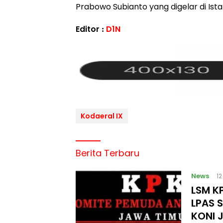
Prabowo Subianto yang digelar di Ist
Editor :
D1N
Kodaeral IX
Berita Terbaru
News
1
LSM KP
LPAS 
KONI 