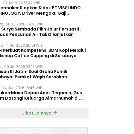
, 29 Jul 2026 17:42 WIB
erinaker Siapkan Sidak PT VISSI INDO
HNOLOGY, Driver Mengaku Gaji
otong Rp3 Juta
t, 24 Jul 2026 09:16 WIB
Surya Sembada Pilih Jalur Persuasif,
aan Pencurian Air Tak Dilanjutkan
a, 14 Jul 2026 20:01 WIB
N Perkuat Kompetensi SDM Kopi Melalui
kshop Coffee Cupping di Surabaya
s, 09 Jul 2026 23:12 WIB
san KI Jatim Soal Graha Famili
abaya: Pemkot Wajib Serahkan
umen Re-planning PT SAS
, 24 Jun 2026 15:45 WIB
tikan Masa Depan Anak Terjamin, Gus
im Datangi Keluarga Almarhumah di
orembun
Lihat Lainnya