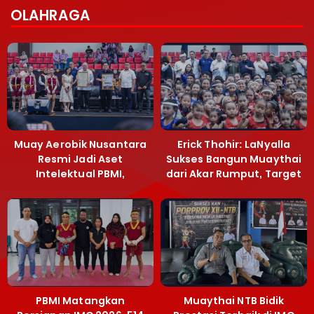
OLAHRAGA
Muay Aerobik Nusantara
Erick Thohir: LaNyalla
Resmi Jadi Aset
Sukses Bangun Muaythai
Intelektual PBMI,
dari Akar Rumput, Target
Menpora Sebut
Emas SEA Games
Terobosan Bangun
Grassroots
PBMI Matangkan
Muaythai NTB Bidik