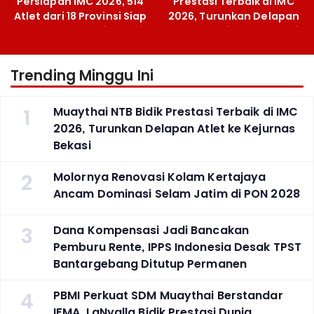
Persiapan IMC 2026, 514
Prestasi Terbaik di IMC
Atlet dari 18 Provinsi Siap
2026, Turunkan Delapan
Berlaga Besok di Bekasi
Atlet ke Kejurnas Bekasi
Trending Minggu Ini
1
Muaythai NTB Bidik Prestasi Terbaik di IMC
2026, Turunkan Delapan Atlet ke Kejurnas
Bekasi
2
Molornya Renovasi Kolam Kertajaya
Ancam Dominasi Selam Jatim di PON 2028
3
Dana Kompensasi Jadi Bancakan
Pemburu Rente, IPPS Indonesia Desak TPST
Bantargebang Ditutup Permanen
4
PBMI Perkuat SDM Muaythai Berstandar
IFMA, LaNyalla Bidik Prestasi Dunia