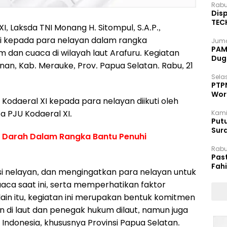
Rabu
Disp
TEC
, Laksda TNI Monang H. Sitompul, S.A.P.,
Dip
mi kepada para nelayan dalam rangka
Juma
PAM 
 dan cuaca di wilayah laut Arafuru. Kegiatan
Dug
an, Kab. Merauke, Prov. Papua Selatan. Rabu, 21
Selas
PTP
Wor
odaeral XI kepada para nelayan diikuti oleh
a PJU Kodaeral XI.
Kami
Putu
Sur
r Darah Dalam Rangka Bantu Penuhi
Dok
Rabu
Pas
Fah
isi nelayan, dan mengingatkan para nelayan untuk
Moj
uaca saat ini, serta memperhatikan faktor
elain itu, kegiatan ini merupakan bentuk komitmen
di laut dan penegak hukum dilaut, namun juga
 Indonesia, khususnya Provinsi Papua Selatan.