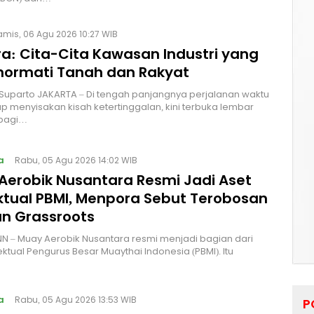
amis, 06 Agu 2026 10:27 WIB
a: Cita-Cita Kawasan Industri yang
ormati Tanah dan Rakyat
 Suparto JAKARTA – Di tengah panjangnya perjalanan waktu
p menyisakan kisah ketertinggalan, kini terbuka lembar
bagi…
a
Rabu, 05 Agu 2026 14:02 WIB
Aerobik Nusantara Resmi Jadi Aset
ektual PBMI, Menpora Sebut Terobosan
n Grassroots
NN – Muay Aerobik Nusantara resmi menjadi bagian dari
ektual Pengurus Besar Muaythai Indonesia (PBMI). Itu
a
Rabu, 05 Agu 2026 13:53 WIB
P