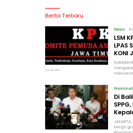
Berita Terbaru
News
Ka
LSM KP
LPAS 
KONI 
SURABAYA
mengatas
menuai kr
Nasional
Di Ba
SPPG, 
Kepal
JAKARTA, 
bergzi gr
Nasional