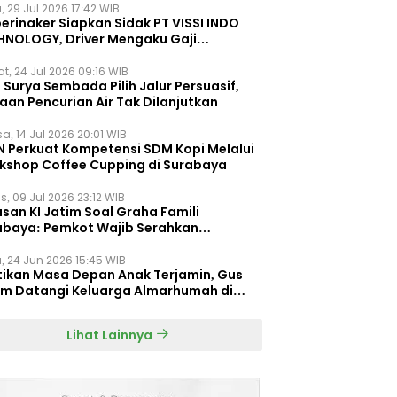
, 29 Jul 2026 17:42 WIB
erinaker Siapkan Sidak PT VISSI INDO
HNOLOGY, Driver Mengaku Gaji
otong Rp3 Juta
t, 24 Jul 2026 09:16 WIB
Surya Sembada Pilih Jalur Persuasif,
aan Pencurian Air Tak Dilanjutkan
a, 14 Jul 2026 20:01 WIB
N Perkuat Kompetensi SDM Kopi Melalui
kshop Coffee Cupping di Surabaya
s, 09 Jul 2026 23:12 WIB
san KI Jatim Soal Graha Famili
abaya: Pemkot Wajib Serahkan
umen Re-planning PT SAS
, 24 Jun 2026 15:45 WIB
tikan Masa Depan Anak Terjamin, Gus
im Datangi Keluarga Almarhumah di
orembun
Lihat Lainnya