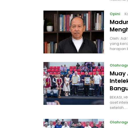
Opini
K
Madur
Mengh
Oleh: Adi
yang kera
harapan 
Olahrag
Muay 
Intel
Bangu
BEKASI, H
aset intel
setelah…
Olahrag