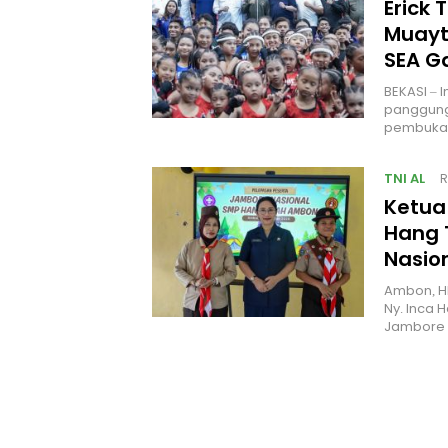
Erick 
Muayt
SEA 
BEKASI – 
panggung
pembukaa
TNI AL
R
Ketua
Hang 
Nasio
Ambon, H
Ny. Inca 
Jambore 