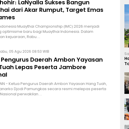
Thohir: LaNyalla Sukses Bangun
hai dari Akar Rumput, Target Emas
Games
Indonesia Muaythai Championship (IMC) 2026 menjadi
 optimisme baru bagi Muaythai Indonesia. Dalam
n kejuaraan, Rabu…
abu, 05 Agu 2026 08:53 WIB
Sa
 Pengurus Daerah Ambon Yayasan
H
T
Tuah Lepas Peserta Jambore
L
nal
NN - Ketua Pengurus Daerah Ambon Yayasan Hang Tuah,
Hanarko Djodi Pamungkas secara resmi melepas peserta
Nasional perwakilan…