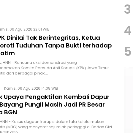
3
4
mis, 06 Agu 2026 22:01 WIB
K Dinilai Tak Berintegritas, Ketua
Soroti Tuduhan Tanpa Bukti terhadap
5
Jatim
, HNN – Rencana aksi demonstrasi yang
namakan Komite Pemuda Anti Korupsi (KPK) Jawa Timur
itik dari berbagai pihak.…
Kamis, 06 Agu 2026 14:08 WIB
lik Upaya Pengaktifan Kembali Dapur
Bayang Pungli Masih Jadi PR Besar
a BGN
HNN - Kasus dugaan korupsi dalam tata kelola makan
atis (MBG) yang menyeret sejumlah petingggi di Badan Gizi
 (BGN) dan…