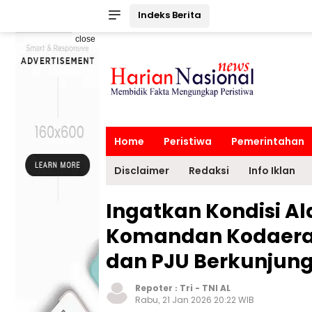
Indeks Berita
close
Home
Peristiwa
Pemerintahan
Disclaimer
Redaksi
Info Iklan
Ingatkan Kondisi A
Komandan Kodaeral
dan PJU Berkunjung
Repoter :
Tri
-
TNI AL
Rabu, 21 Jan 2026 20:22 WIB