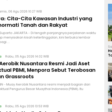
amis, 06 Agu 2026 10:27 WIB
a: Cita-Cita Kawasan Industri yang
ormati Tanah dan Rakyat
 Suparto JAKARTA – Di tengah panjangnya perjalanan waktu
p menyisakan kisah ketertinggalan, kini terbuka lembar
bagi…
Sa
H
T
a
Rabu, 05 Agu 2026 14:02 WIB
L
Aerobik Nusantara Resmi Jadi Aset
ektual PBMI, Menpora Sebut Terobosan
n Grassroots
NN – Muay Aerobik Nusantara resmi menjadi bagian dari
ektual Pengurus Besar Muaythai Indonesia (PBMI). Itu
a
Rabu, 05 Agu 2026 13:53 WIB