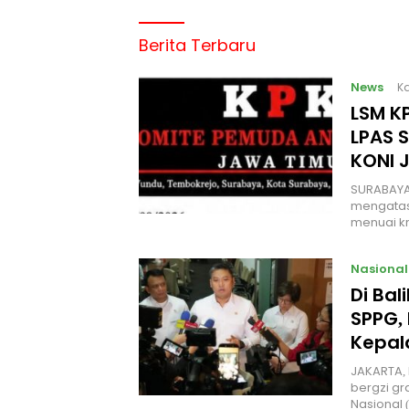
Berita Terbaru
News
Ka
LSM KP
LPAS 
KONI 
SURABAYA
mengatas
menuai kr
Nasional
Di Ba
SPPG, 
Kepal
JAKARTA, 
bergzi gr
Nasional