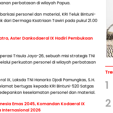
anan perbatasan di wilayah Papua.
rkasi personel dan material, KRI Teluk Bintuni-
 dari Dermaga Ksatriaan Tawiri pada pukul 21.00
Matra, Aster Dankodaeral IX Hadiri Pembukaan
erasi Trisula Jaya-26, sebuah misi strategis TNI
alui perkuatan personel di wilayah perbatasan
Tre
l IX, Laksda TNI Hanarko Djodi Pamungkas, S.H.
1
amat bertugas kepada KRI Bintuni-520 Satgas
gedepankan keselamatan personel dan material.
2
onesia Emas 2045, Komandan Kodaeral IX
a Internasional 2026