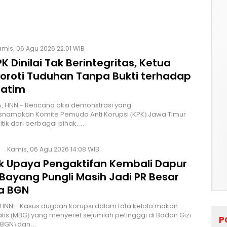
mis, 06 Agu 2026 22:01 WIB
K Dinilai Tak Berintegritas, Ketua
Soroti Tuduhan Tanpa Bukti terhadap
Jatim
, HNN – Rencana aksi demonstrasi yang
namakan Komite Pemuda Anti Korupsi (KPK) Jawa Timur
itik dari berbagai pihak.…
Kamis, 06 Agu 2026 14:08 WIB
lik Upaya Pengaktifan Kembali Dapur
Bayang Pungli Masih Jadi PR Besar
a BGN
HNN - Kasus dugaan korupsi dalam tata kelola makan
atis (MBG) yang menyeret sejumlah petingggi di Badan Gizi
P
 (BGN) dan…