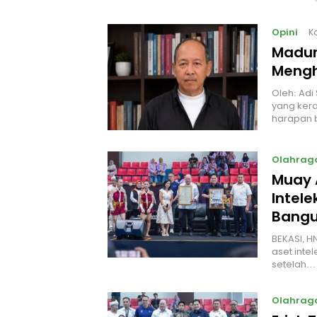
Opini
K
Madur
Mengh
Oleh: Adi
yang kera
harapan 
Olahrag
Muay 
Intel
Bangu
BEKASI, H
aset intel
setelah…
Olahrag