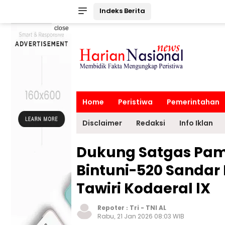
Indeks Berita
close
Home
Peristiwa
Pemerintahan
Disclaimer
Redaksi
Info Iklan
Dukung Satgas Pamt
Bintuni-520 Sandar
Tawiri Kodaeral lX
Repoter :
Tri
-
TNI AL
Rabu, 21 Jan 2026 08:03 WIB