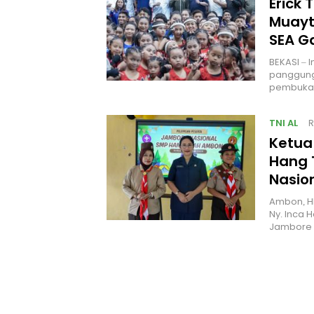
Erick 
Muayt
SEA 
BEKASI – 
panggung
pembukaa
TNI AL
R
Ketua
Hang 
Nasio
Ambon, H
Ny. Inca 
Jambore 