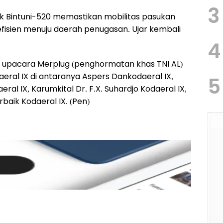
3
uk Bintuni-520 memastikan mobilitas pasukan
isien menuju daerah penugasan. Ujar kembali
4
 upacara Merplug (penghormatan khas TNI AL)
daeral IX di antaranya Aspers Dankodaeral IX,
5
eral IX, Karumkital Dr. F.X. Suhardjo Kodaeral IX,
baik Kodaeral IX. (Pen)