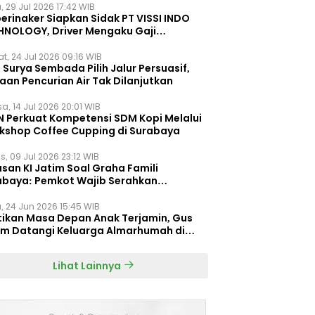
, 29 Jul 2026 17:42 WIB
erinaker Siapkan Sidak PT VISSI INDO
HNOLOGY, Driver Mengaku Gaji
otong Rp3 Juta
t, 24 Jul 2026 09:16 WIB
Surya Sembada Pilih Jalur Persuasif,
aan Pencurian Air Tak Dilanjutkan
a, 14 Jul 2026 20:01 WIB
N Perkuat Kompetensi SDM Kopi Melalui
kshop Coffee Cupping di Surabaya
s, 09 Jul 2026 23:12 WIB
san KI Jatim Soal Graha Famili
abaya: Pemkot Wajib Serahkan
umen Re-planning PT SAS
, 24 Jun 2026 15:45 WIB
tikan Masa Depan Anak Terjamin, Gus
im Datangi Keluarga Almarhumah di
orembun
Lihat Lainnya