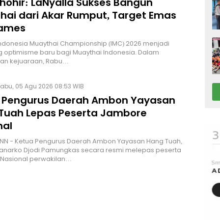
Thohir: LaNyalla Sukses Bangun
hai dari Akar Rumput, Target Emas
Games
Indonesia Muaythai Championship (IMC) 2026 menjadi
 optimisme baru bagi Muaythai Indonesia. Dalam
n kejuaraan, Rabu…
abu, 05 Agu 2026 08:53 WIB
 Pengurus Daerah Ambon Yayasan
Tuah Lepas Peserta Jambore
nal
NN - Ketua Pengurus Daerah Ambon Yayasan Hang Tuah,
Hanarko Djodi Pamungkas secara resmi melepas peserta
Nasional perwakilan…