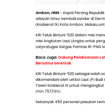
Ambon, HNN
- Kapal Perang Republik
wilayah timur kembali sandar di Der
(Kodaeral lX) Kota Ambon, Maluku untu
KRI Teluk Bintuni-520 dalam misi me
misi Angkutan Laut (Angla) untuk pe
Latpratugas Satgas Pamtas RI-PNG M
Baca Juga:
Dukung Pelaksanaan Lat
Bersama Serentak
KRI Teluk Bintuni-520 sebagai salah sa
dikomandani oleh Letkol Laut (P) Budi
Tawiri Kodaeral IX untuk mengangkut 
(Yon 757/GV).
Sebanyak 450 personel pasukan temp