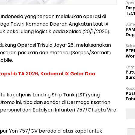
Rabu
Disp
TEC
 Indonesia yang tengan melakukan operasi di
Dip
maga Tawiri Komando Daerah Angkatan Laut lX
Juma
PAM 
k bekal ulang logistik pada Selasa (20/1/2026).
Dug
ndukung Operasi Trisula Jaya-26, melaksanakan
Selas
PTP
rgeseran pasukan dan material (Serpas/Sermat)
Wor
obile.
Kami
Putu
opsfib TA 2026, Kodaeral IX Gelar Doa
Sur
Dok
Rabu
Pas
tu kapal jenis Landing Ship Tank (LST) yang
Fah
 Utomo ini, tiba dan sandar di Dermaga Ksatrian
Moj
personel dari Batalyon Infanteri 757/Ghubta Vira
ur Yon 757/GV berada di atas kapal untuk