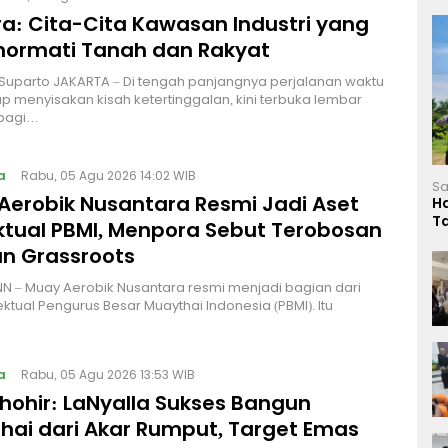
a: Cita-Cita Kawasan Industri yang
ormati Tanah dan Rakyat
 Suparto JAKARTA – Di tengah panjangnya perjalanan waktu
p menyisakan kisah ketertinggalan, kini terbuka lembar
bagi…
a
Rabu, 05 Agu 2026 14:02 WIB
Sa
Aerobik Nusantara Resmi Jadi Aset
H
T
ektual PBMI, Menpora Sebut Terobosan
L
n Grassroots
NN – Muay Aerobik Nusantara resmi menjadi bagian dari
ektual Pengurus Besar Muaythai Indonesia (PBMI). Itu
a
Rabu, 05 Agu 2026 13:53 WIB
Thohir: LaNyalla Sukses Bangun
hai dari Akar Rumput, Target Emas