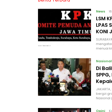
News
1
LSM KP
LPAS 
KONI 
SURABAYA
mengatas
menuai kr
Nasional
Di Ba
SPPG, 
Kepal
JAKARTA, 
bergzi gr
Nasional
Opini
K