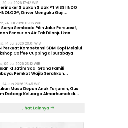
, 29 Jul 2026 17:42 WIB
erinaker Siapkan Sidak PT VISSI INDO
HNOLOGY, Driver Mengaku Gaji
otong Rp3 Juta
t, 24 Jul 2026 09:16 WIB
Surya Sembada Pilih Jalur Persuasif,
aan Pencurian Air Tak Dilanjutkan
a, 14 Jul 2026 20:01 WIB
N Perkuat Kompetensi SDM Kopi Melalui
kshop Coffee Cupping di Surabaya
s, 09 Jul 2026 23:12 WIB
san KI Jatim Soal Graha Famili
abaya: Pemkot Wajib Serahkan
umen Re-planning PT SAS
, 24 Jun 2026 15:45 WIB
tikan Masa Depan Anak Terjamin, Gus
im Datangi Keluarga Almarhumah di
orembun
Lihat Lainnya