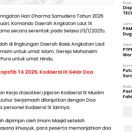
Rabu
Disp
TEC
ingatan Hari Dharma Samudera Tahun 2026
Dip
anuari, Komando Daerah Angkatan Laut lX
Juma
PAM 
ama secara serentak pada Selasa (13/1/2025).
Dug
badah di lingkungan Daerah Basis Angkatan Laut
Selas
PTP
ul Imam untuk umat Islam, Gereja Mahanaim
Wor
 Pura untuk umat Hindu.
Kami
Putu
opsfib TA 2026, Kodaeral IX Gelar Doa
Sur
Dok
Rabu
Pas
 Kerja (Kasatker) jajaran Kodaeral lX Muslim
Fah
zuhur berjamaah dilanjutkan dengan Doa
Moj
 personel Kodaeral lX lainnya.
ah dipimpin oleh lmam Masjid setelah
uasana khusyuk, para peserta memanjatkan doa