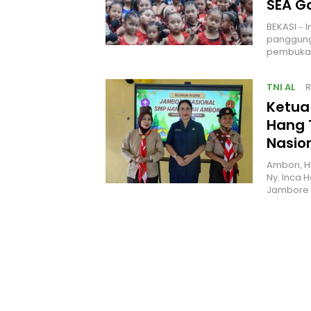
SEA 
BEKASI – 
panggung
pembukaa
TNI AL
R
Ketua
Hang 
Nasio
Ambon, H
Ny. Inca 
Jambore 