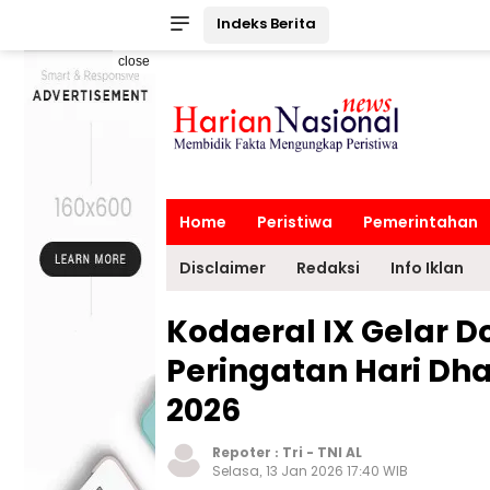
Indeks Berita
close
Home
Peristiwa
Pemerintahan
Disclaimer
Redaksi
Info Iklan
Kodaeral IX Gelar 
Peringatan Hari D
2026
Repoter :
Tri
-
TNI AL
Selasa, 13 Jan 2026 17:40 WIB