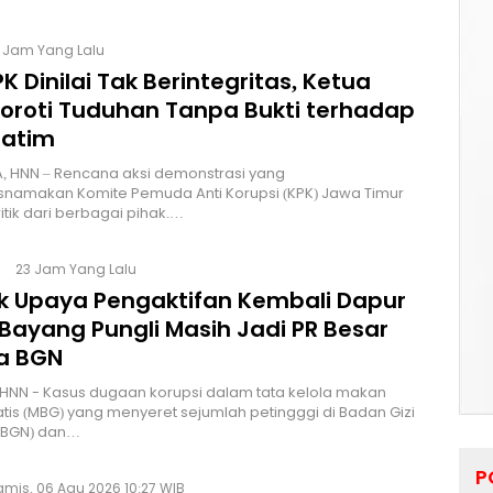
6 Jam Yang Lalu
K Dinilai Tak Berintegritas, Ketua
Soroti Tuduhan Tanpa Bukti terhadap
Jatim
, HNN – Rencana aksi demonstrasi yang
namakan Komite Pemuda Anti Korupsi (KPK) Jawa Timur
itik dari berbagai pihak.…
23 Jam Yang Lalu
lik Upaya Pengaktifan Kembali Dapur
Bayang Pungli Masih Jadi PR Besar
a BGN
HNN - Kasus dugaan korupsi dalam tata kelola makan
atis (MBG) yang menyeret sejumlah petingggi di Badan Gizi
 (BGN) dan…
P
amis, 06 Agu 2026 10:27 WIB