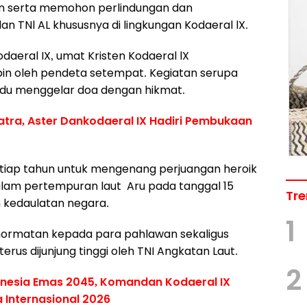
n serta memohon perlindungan dan
n TNl AL khususnya di lingkungan Kodaeral lX.
daeral IX, umat Kristen Kodaeral lX
in oleh pendeta setempat. Kegiatan serupa
ndu menggelar doa dengan hikmat.
Matra, Aster Dankodaeral IX Hadiri Pembukaan
etiap tahun untuk mengenang perjuangan heroik
lam pertempuran laut Aru pada tanggal 15
Tre
 kedaulatan negara.
1
hormatan kepada para pahlawan sekaligus
terus dijunjung tinggi oleh TNI Angkatan Laut.
2
onesia Emas 2045, Komandan Kodaeral IX
a Internasional 2026