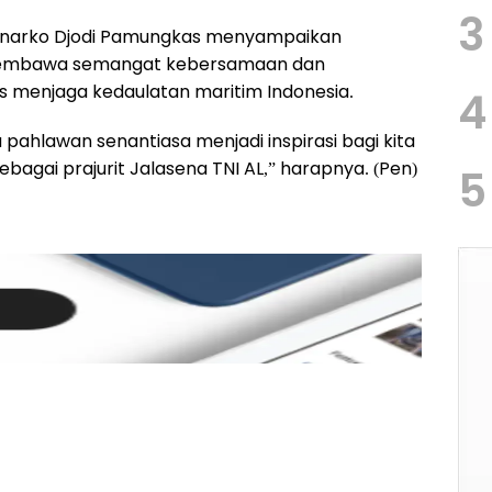
3
Hanarko Djodi Pamungkas menyampaikan
membawa semangat kebersamaan dan
 menjaga kedaulatan maritim Indonesia.
4
ahlawan senantiasa menjadi inspirasi bagi kita
gai prajurit Jalasena TNI AL,” harapnya. (Pen)
5