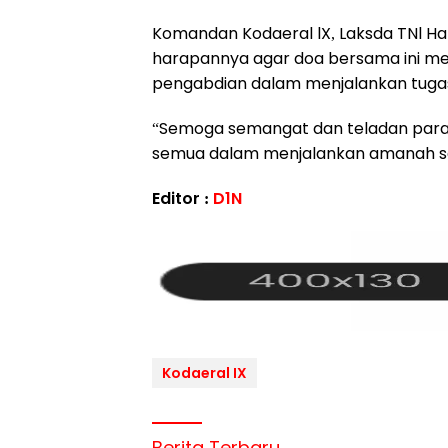
Komandan Kodaeral lX, Laksda TNl 
harapannya agar doa bersama ini 
pengabdian dalam menjalankan tugas
“Semoga semangat dan teladan para p
semua dalam menjalankan amanah seba
Editor :
D1N
Kodaeral IX
Berita Terbaru