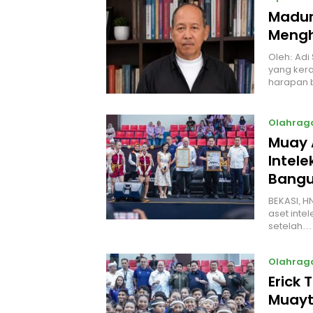
Madur
Mengh
Oleh: Adi
yang kera
harapan 
Olahrag
Muay 
Intel
Bangu
BEKASI, H
aset intel
setelah…
Olahrag
Erick 
Muayt