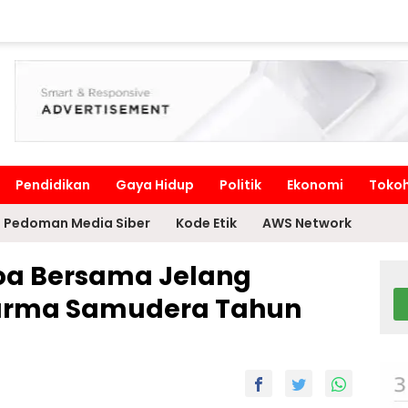
Pendidikan
Gaya Hidup
Politik
Ekonomi
Toko
Pedoman Media Siber
Kode Etik
AWS Network
Doa Bersama Jelang
harma Samudera Tahun