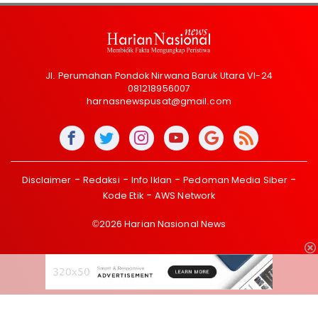
Jl. Perumahan Pondok Nirwana Baruk Utara VI-24
081218956007
harnasnewspusat@gmail.com
Disclaimer
Redaksi
Info Iklan
Pedoman Media Siber
Kode Etik
AWS Network
©2026 Harian Nasional News