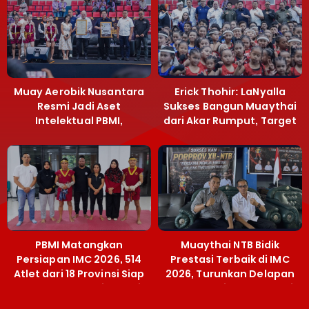
Muay Aerobik Nusantara
Erick Thohir: LaNyalla
Resmi Jadi Aset
Sukses Bangun Muaythai
Intelektual PBMI,
dari Akar Rumput, Target
Menpora Sebut
Emas SEA Games
Terobosan Bangun
Grassroots
PBMI Matangkan
Muaythai NTB Bidik
Persiapan IMC 2026, 514
Prestasi Terbaik di IMC
Atlet dari 18 Provinsi Siap
2026, Turunkan Delapan
Berlaga Besok di Bekasi
Atlet ke Kejurnas Bekasi