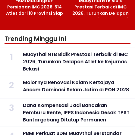
PBMI Matangkan
Muaythai NTB Bidik
Persiapan IMC 2026, 514
Prestasi Terbaik di IMC
Atlet dari 18 Provinsi Siap
2026, Turunkan Delapan
Berlaga Besok di Bekasi
Atlet ke Kejurnas Bekasi
Trending Minggu Ini
1
Muaythai NTB Bidik Prestasi Terbaik di IMC
2026, Turunkan Delapan Atlet ke Kejurnas
Bekasi
2
Molornya Renovasi Kolam Kertajaya
Ancam Dominasi Selam Jatim di PON 2028
3
Dana Kompensasi Jadi Bancakan
Pemburu Rente, IPPS Indonesia Desak TPST
Bantargebang Ditutup Permanen
PBMI Perkuat SDM Muaythai Berstandar