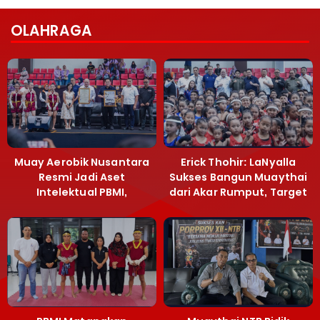
OLAHRAGA
Muay Aerobik Nusantara
Erick Thohir: LaNyalla
Resmi Jadi Aset
Sukses Bangun Muaythai
Intelektual PBMI,
dari Akar Rumput, Target
Menpora Sebut
Emas SEA Games
Terobosan Bangun
Grassroots