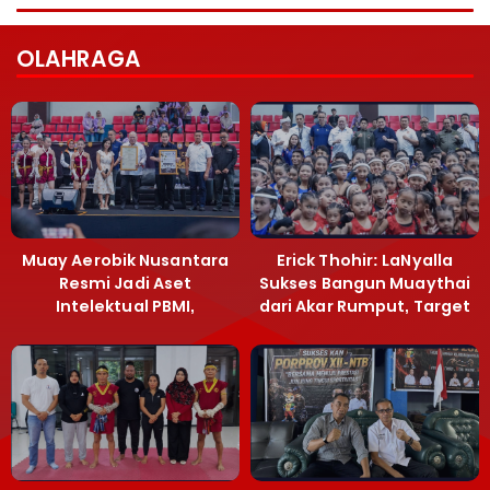
OLAHRAGA
Muay Aerobik Nusantara
Erick Thohir: LaNyalla
Resmi Jadi Aset
Sukses Bangun Muaythai
Intelektual PBMI,
dari Akar Rumput, Target
Menpora Sebut
Emas SEA Games
Terobosan Bangun
Grassroots