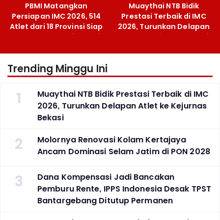
PBMI Matangkan
Muaythai NTB Bidik
Persiapan IMC 2026, 514
Prestasi Terbaik di IMC
Atlet dari 18 Provinsi Siap
2026, Turunkan Delapan
Berlaga Besok di Bekasi
Atlet ke Kejurnas Bekasi
Trending Minggu Ini
1
Muaythai NTB Bidik Prestasi Terbaik di IMC
2026, Turunkan Delapan Atlet ke Kejurnas
Bekasi
2
Molornya Renovasi Kolam Kertajaya
Ancam Dominasi Selam Jatim di PON 2028
3
Dana Kompensasi Jadi Bancakan
Pemburu Rente, IPPS Indonesia Desak TPST
Bantargebang Ditutup Permanen