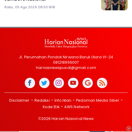
Rabu, 05 Agu 2026 08:53 WIB
Jl. Perumahan Pondok Nirwana Baruk Utara VI-24
081218956007
harnasnewspusat@gmail.com
Disclaimer
Redaksi
Info Iklan
Pedoman Media Siber
Kode Etik
AWS Network
©2026 Harian Nasional News