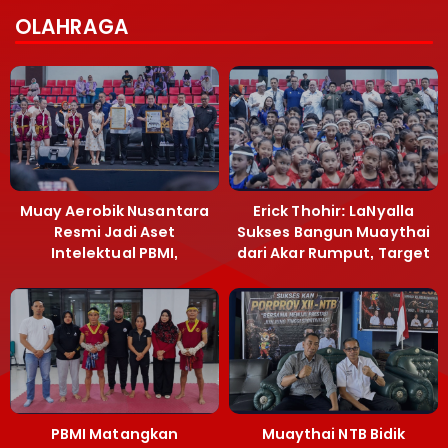
OLAHRAGA
Muay Aerobik Nusantara
Erick Thohir: LaNyalla
Resmi Jadi Aset
Sukses Bangun Muaythai
Intelektual PBMI,
dari Akar Rumput, Target
Menpora Sebut
Emas SEA Games
Terobosan Bangun
Grassroots
PBMI Matangkan
Muaythai NTB Bidik