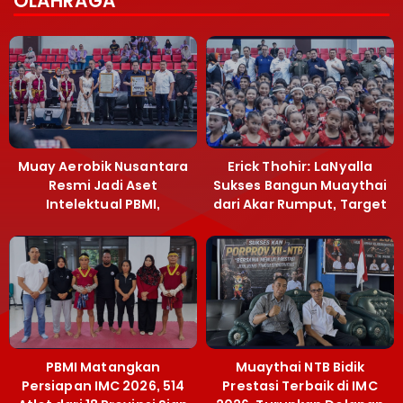
OLAHRAGA
Muay Aerobik Nusantara
Erick Thohir: LaNyalla
Resmi Jadi Aset
Sukses Bangun Muaythai
Intelektual PBMI,
dari Akar Rumput, Target
Menpora Sebut
Emas SEA Games
Terobosan Bangun
Grassroots
PBMI Matangkan
Muaythai NTB Bidik
Persiapan IMC 2026, 514
Prestasi Terbaik di IMC