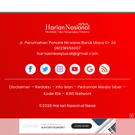
Jl. Perumahan Pondok Nirwana Baruk Utara VI-24
081218956007
harnasnewspusat@gmail.com
Disclaimer
Redaksi
Info Iklan
Pedoman Media Siber
Kode Etik
AWS Network
©2026 Harian Nasional News