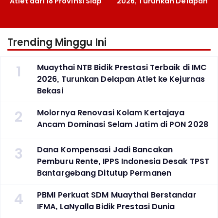
Atlet dari 18 Provinsi Siap
2026, Turunkan Delapan
Berlaga Besok di Bekasi
Atlet ke Kejurnas Bekasi
Trending Minggu Ini
1
Muaythai NTB Bidik Prestasi Terbaik di IMC
2026, Turunkan Delapan Atlet ke Kejurnas
Bekasi
2
Molornya Renovasi Kolam Kertajaya
Ancam Dominasi Selam Jatim di PON 2028
3
Dana Kompensasi Jadi Bancakan
Pemburu Rente, IPPS Indonesia Desak TPST
Bantargebang Ditutup Permanen
4
PBMI Perkuat SDM Muaythai Berstandar
IFMA, LaNyalla Bidik Prestasi Dunia