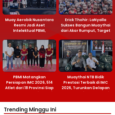
Muay Aerobik Nusantara
Erick Thohir: LaNyalla
Resmi Jadi Aset
Sukses Bangun Muaythai
Intelektual PBMI,
dari Akar Rumput, Target
Menpora Sebut
Emas SEA Games
Terobosan Bangun
Grassroots
PBMI Matangkan
Muaythai NTB Bidik
Persiapan IMC 2026, 514
Prestasi Terbaik di IMC
Atlet dari 18 Provinsi Siap
2026, Turunkan Delapan
Berlaga Besok di Bekasi
Atlet ke Kejurnas Bekasi
Trending Minggu Ini