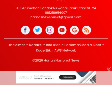
Jl. Perumahan Pondok Nirwana Baruk Utara VI-24
081218956007
harnasnewspusat@gmail.com
Disclaimer
Redaksi
Info Iklan
Pedoman Media Siber
Kode Etik
AWS Network
©2026 Harian Nasional News