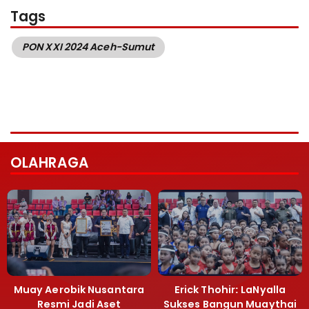
Tags
PON XXI 2024 Aceh-Sumut
OLAHRAGA
Muay Aerobik Nusantara
Erick Thohir: LaNyalla
Resmi Jadi Aset
Sukses Bangun Muaythai