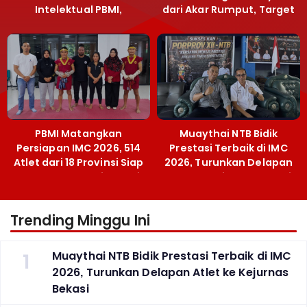
Intelektual PBMI,
dari Akar Rumput, Target
Menpora Sebut
Emas SEA Games
Terobosan Bangun
Grassroots
PBMI Matangkan
Muaythai NTB Bidik
Persiapan IMC 2026, 514
Prestasi Terbaik di IMC
Atlet dari 18 Provinsi Siap
2026, Turunkan Delapan
Berlaga Besok di Bekasi
Atlet ke Kejurnas Bekasi
Trending Minggu Ini
1
Muaythai NTB Bidik Prestasi Terbaik di IMC
2026, Turunkan Delapan Atlet ke Kejurnas
Bekasi