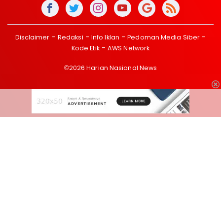
Disclaimer
Redaksi
Info Iklan
Pedoman Media Siber
Kode Etik
AWS Network
©2026 Harian Nasional News