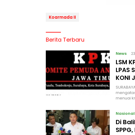
Koarmada II
Berita Terbaru
News
2
LSM KP
LPAS 
KONI 
SURABAYA
mengatas
menuai kr
Nasional
Di Ba
SPPG, 