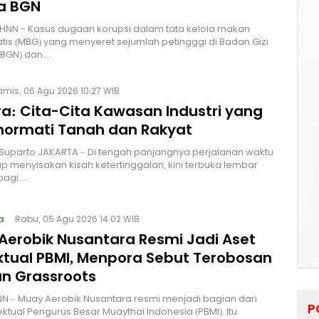
a BGN
HNN - Kasus dugaan korupsi dalam tata kelola makan
atis (MBG) yang menyeret sejumlah petingggi di Badan Gizi
 (BGN) dan…
amis, 06 Agu 2026 10:27 WIB
a: Cita-Cita Kawasan Industri yang
ormati Tanah dan Rakyat
 Suparto JAKARTA – Di tengah panjangnya perjalanan waktu
p menyisakan kisah ketertinggalan, kini terbuka lembar
bagi…
a
Rabu, 05 Agu 2026 14:02 WIB
Aerobik Nusantara Resmi Jadi Aset
ektual PBMI, Menpora Sebut Terobosan
n Grassroots
NN – Muay Aerobik Nusantara resmi menjadi bagian dari
P
ektual Pengurus Besar Muaythai Indonesia (PBMI). Itu