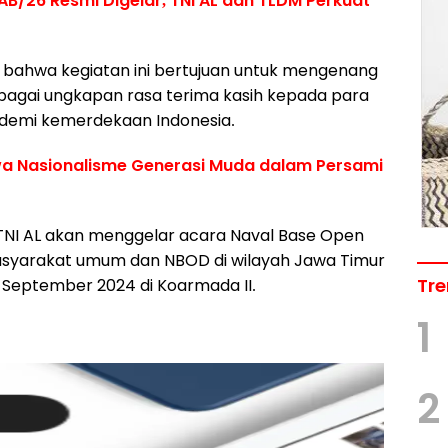
B/26 Resmi Digelar, TNI AL dan TLDM Perkuat
bahwa kegiatan ini bertujuan untuk mengenang
ebagai ungkapan rasa terima kasih kepada para
 demi kemerdekaan Indonesia.
wa Nasionalisme Generasi Muda dalam Persami
 TNI AL akan menggelar acara Naval Base Open
masyarakat umum dan NBOD di wilayah Jawa Timur
Tre
7 September 2024 di Koarmada II.
1
2