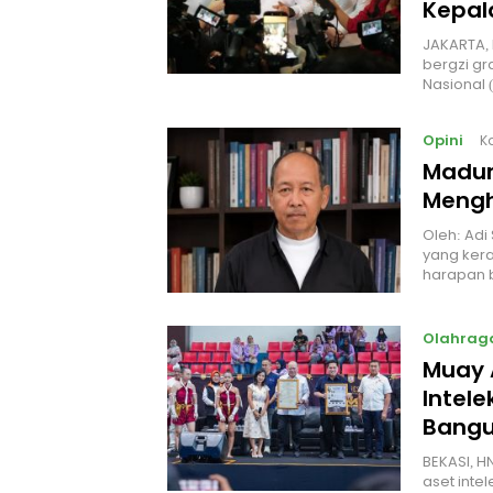
Kepal
JAKARTA, 
bergzi gr
Nasional
Opini
K
Madur
Mengh
Oleh: Adi
yang kera
harapan 
Olahrag
Muay 
Intel
Bangu
BEKASI, H
aset intel