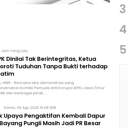
3
4
5
3 Jam Yang Lalu
K Dinilai Tak Berintegritas, Ketua
Soroti Tuduhan Tanpa Bukti terhadap
Jatim
, HNN – Rencana aksi demonstrasi yang
namakan Komite Pemuda Anti Korupsi (KPK) Jawa Timur
itik dari berbagai pihak.…
Kamis, 06 Agu 2026 14:08 WIB
lik Upaya Pengaktifan Kembali Dapur
Bayang Pungli Masih Jadi PR Besar