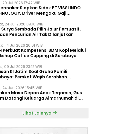
, 29 Jul 2026 17:42 WIB
erinaker Siapkan Sidak PT VISSI INDO
HNOLOGY, Driver Mengaku Gaji
otong Rp3 Juta
t, 24 Jul 2026 09:16 WIB
Surya Sembada Pilih Jalur Persuasif,
aan Pencurian Air Tak Dilanjutkan
a, 14 Jul 2026 20:01 WIB
N Perkuat Kompetensi SDM Kopi Melalui
kshop Coffee Cupping di Surabaya
s, 09 Jul 2026 23:12 WIB
san KI Jatim Soal Graha Famili
abaya: Pemkot Wajib Serahkan
umen Re-planning PT SAS
, 24 Jun 2026 15:45 WIB
tikan Masa Depan Anak Terjamin, Gus
im Datangi Keluarga Almarhumah di
orembun
Lihat Lainnya