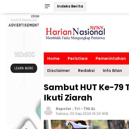
Indeks Berita
close
Home
Peristiwa
Pemerintahan
Disclaimer
Redaksi
Info Iklan
Sambut HUT Ke-79 T
Ikuti Ziarah
Repoter :
Tri
-
TNI AL
Selasa, 03 Sep 2024 16:24 WIB