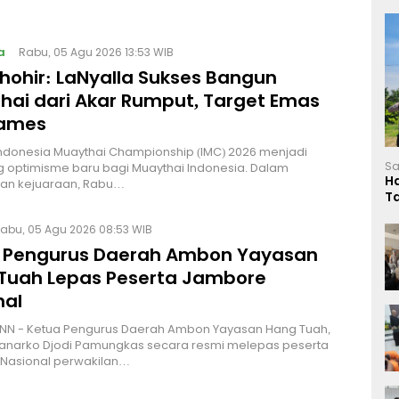
a
Rabu, 05 Agu 2026 13:53 WIB
Thohir: LaNyalla Sukses Bangun
hai dari Akar Rumput, Target Emas
Games
Indonesia Muaythai Championship (IMC) 2026 menjadi
Sa
 optimisme baru bagi Muaythai Indonesia. Dalam
H
n kejuaraan, Rabu…
T
L
abu, 05 Agu 2026 08:53 WIB
 Pengurus Daerah Ambon Yayasan
Tuah Lepas Peserta Jambore
nal
NN - Ketua Pengurus Daerah Ambon Yayasan Hang Tuah,
Hanarko Djodi Pamungkas secara resmi melepas peserta
Nasional perwakilan…