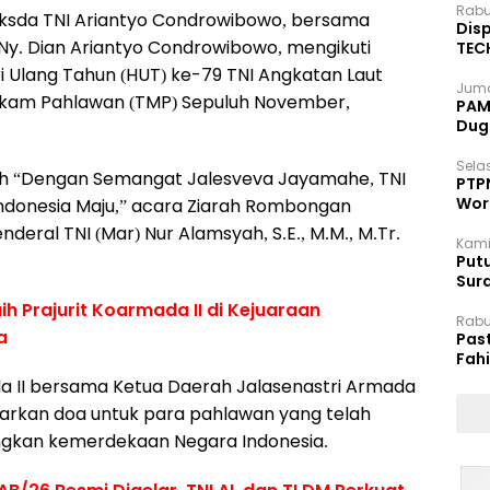
Rabu
ksda TNI Ariantyo Condrowibowo, bersama
Disp
 Ny. Dian Ariantyo Condrowibowo, mengikuti
TEC
Dip
 Ulang Tahun (HUT) ke-79 TNI Angkatan Laut
Juma
kam Pahlawan (TMP) Sepuluh November,
PAM 
Dug
Selas
ah “Dengan Semangat Jalesveva Jayamahe, TNI
PTP
Wor
ndonesia Maju,” acara Ziarah Rombongan
deral TNI (Mar) Nur Alamsyah, S.E., M.M., M.Tr.
Kami
Putu
Sur
Dok
ih Prajurit Koarmada II di Kejuaraan
Rabu
ya
Pas
Fah
Moj
 II bersama Ketua Daerah Jalasenastri Armada
arkan doa untuk para pahlawan yang telah
gkan kemerdekaan Negara Indonesia.