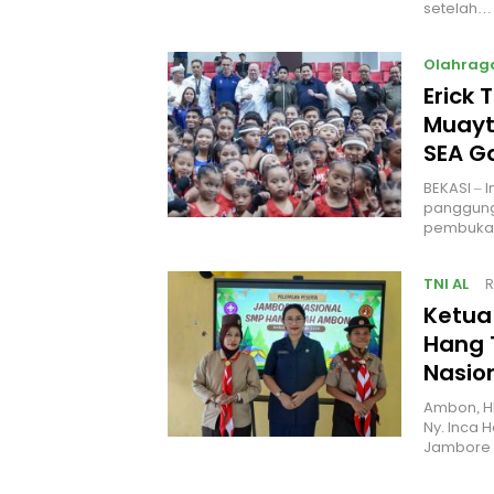
setelah…
Olahrag
Erick 
Muayt
SEA 
BEKASI – 
panggung
pembukaa
TNI AL
R
Ketua
Hang 
Nasio
Ambon, H
Ny. Inca 
Jambore 