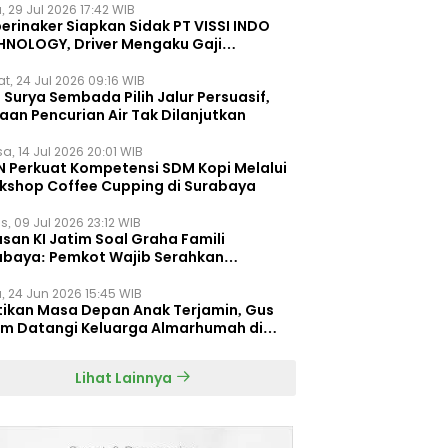
, 29 Jul 2026 17:42 WIB
erinaker Siapkan Sidak PT VISSI INDO
HNOLOGY, Driver Mengaku Gaji
otong Rp3 Juta
t, 24 Jul 2026 09:16 WIB
Surya Sembada Pilih Jalur Persuasif,
aan Pencurian Air Tak Dilanjutkan
a, 14 Jul 2026 20:01 WIB
N Perkuat Kompetensi SDM Kopi Melalui
kshop Coffee Cupping di Surabaya
s, 09 Jul 2026 23:12 WIB
san KI Jatim Soal Graha Famili
abaya: Pemkot Wajib Serahkan
umen Re-planning PT SAS
, 24 Jun 2026 15:45 WIB
tikan Masa Depan Anak Terjamin, Gus
im Datangi Keluarga Almarhumah di
orembun
Lihat Lainnya