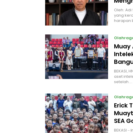
Mengh
Oleh: Adi
yang kera
harapan 
Olahrag
Muay 
Intel
Bangu
BEKASI, H
aset intel
setelah…
Olahrag
Erick 
Muayt
SEA 
BEKASI – 