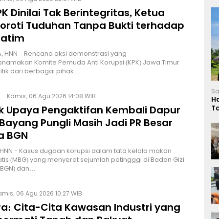
K Dinilai Tak Berintegritas, Ketua
Soroti Tuduhan Tanpa Bukti terhadap
Jatim
, HNN – Rencana aksi demonstrasi yang
namakan Komite Pemuda Anti Korupsi (KPK) Jawa Timur
itik dari berbagai pihak.…
Sa
Kamis, 06 Agu 2026 14:08 WIB
H
lik Upaya Pengaktifan Kembali Dapur
T
L
Bayang Pungli Masih Jadi PR Besar
a BGN
HNN - Kasus dugaan korupsi dalam tata kelola makan
atis (MBG) yang menyeret sejumlah petingggi di Badan Gizi
 (BGN) dan…
amis, 06 Agu 2026 10:27 WIB
a: Cita-Cita Kawasan Industri yang