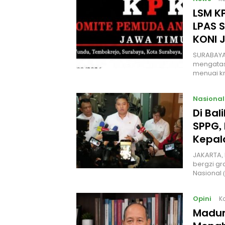
LSM KP
LPAS 
KONI 
SURABAYA
mengatas
menuai kr
Nasional
Di Ba
SPPG, 
Kepal
JAKARTA, 
bergzi gr
Nasional
Opini
K
Madur