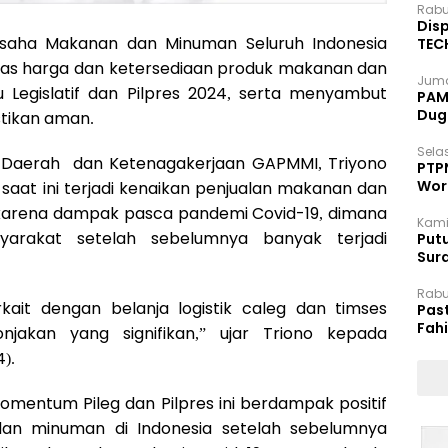
Rabu
Disp
ha Makanan dan Minuman Seluruh Indonesia
TEC
Dip
tas harga dan ketersediaan produk makanan dan
Juma
 Legislatif dan Pilpres 2024, serta menyambut
PAM 
Dug
stikan aman.
Selas
n Daerah dan Ketenagakerjaan GAPMMI, Triyono
PTP
Wor
 saat ini terjadi kenaikan penjualan makanan dan
 karena dampak pasca pandemi Covid-19, dimana
Kami
syarakat setelah sebelumnya banyak terjadi
Putu
Sur
Dok
Rabu
kait dengan belanja logistik caleg dan timses
Pas
Fah
njakan yang signifikan,” ujar Triono kepada
Moj
).
omentum Pileg dan Pilpres ini berdampak positif
an minuman di Indonesia setelah sebelumnya