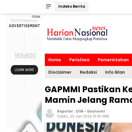
Indeks Berita
close
Home
Peristiwa
Pemerintahan
Disclaimer
Redaksi
Info Iklan
GAPMMI Pastikan Ke
Mamin Jelang Ram
Repoter :
D1N
-
Ekonomi
Sabtu, 20 Jan 2024 13:30 WIB