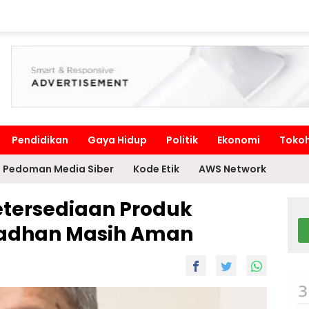
Pendidikan
Gaya Hidup
Politik
Ekonomi
Toko
Pedoman Media Siber
Kode Etik
AWS Network
tersediaan Produk
adhan Masih Aman