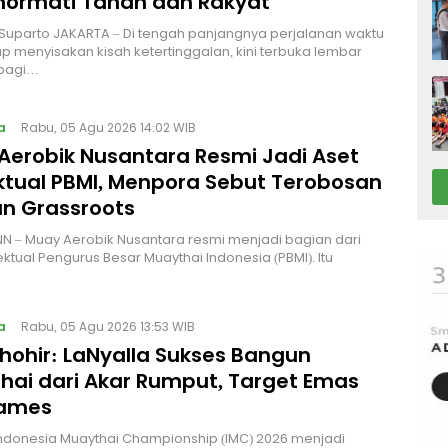
ormati Tanah dan Rakyat
 Suparto JAKARTA – Di tengah panjangnya perjalanan waktu
p menyisakan kisah ketertinggalan, kini terbuka lembar
bagi…
a
Rabu, 05 Agu 2026 14:02 WIB
Aerobik Nusantara Resmi Jadi Aset
ektual PBMI, Menpora Sebut Terobosan
n Grassroots
NN – Muay Aerobik Nusantara resmi menjadi bagian dari
ektual Pengurus Besar Muaythai Indonesia (PBMI). Itu
a
Rabu, 05 Agu 2026 13:53 WIB
Thohir: LaNyalla Sukses Bangun
hai dari Akar Rumput, Target Emas
Games
Indonesia Muaythai Championship (IMC) 2026 menjadi