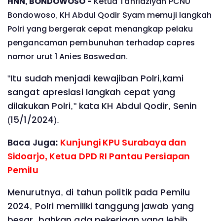
HNN, BONDOWOSO -
Ketua Tanfidziyah PCNU
Bondowoso, KH Abdul Qodir Syam memuji langkah
Polri yang bergerak cepat menangkap pelaku
pengancaman pembunuhan terhadap capres
nomor urut 1 Anies Baswedan.
"Itu sudah menjadi kewajiban Polri,kami
sangat apresiasi langkah cepat yang
dilakukan Polri," kata KH Abdul Qodir, Senin
(15/1/2024).
Baca Juga:
Kunjungi KPU Surabaya dan
Sidoarjo, Ketua DPD RI Pantau Persiapan
Pemilu
Menurutnya, di tahun politik pada Pemilu
2024, Polri memiliki tanggung jawab yang
besar, bahkan ada pekerjaan yang lebih