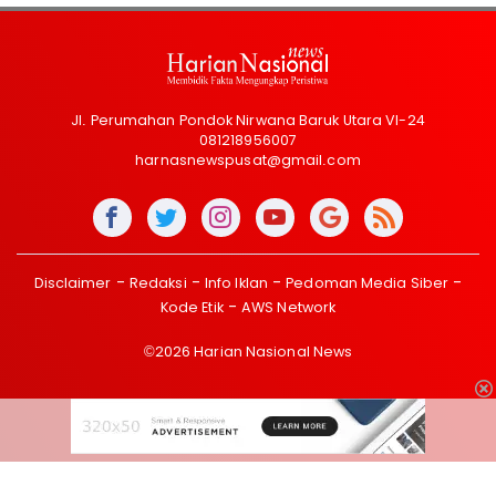
Jl. Perumahan Pondok Nirwana Baruk Utara VI-24
081218956007
harnasnewspusat@gmail.com
Disclaimer
Redaksi
Info Iklan
Pedoman Media Siber
Kode Etik
AWS Network
©2026 Harian Nasional News