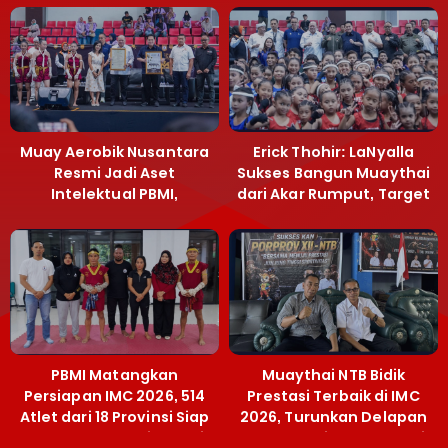
Muay Aerobik Nusantara
Erick Thohir: LaNyalla
Resmi Jadi Aset
Sukses Bangun Muaythai
Intelektual PBMI,
dari Akar Rumput, Target
Menpora Sebut
Emas SEA Games
Terobosan Bangun
Grassroots
PBMI Matangkan
Muaythai NTB Bidik
Persiapan IMC 2026, 514
Prestasi Terbaik di IMC
Atlet dari 18 Provinsi Siap
2026, Turunkan Delapan
Berlaga Besok di Bekasi
Atlet ke Kejurnas Bekasi