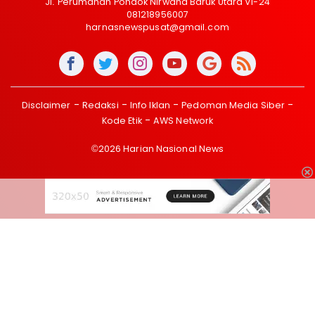
Jl. Perumahan Pondok Nirwana Baruk Utara VI-24
081218956007
harnasnewspusat@gmail.com
Disclaimer
Redaksi
Info Iklan
Pedoman Media Siber
Kode Etik
AWS Network
©2026 Harian Nasional News