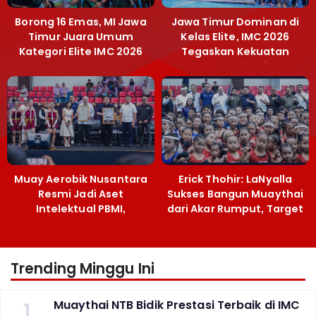
Borong 16 Emas, MI Jawa
Jawa Timur Dominan di
Timur Juara Umum
Kelas Elite, IMC 2026
Kategori Elite IMC 2026
Tegaskan Kekuatan
Muaythai Jatim
Muay Aerobik Nusantara
Erick Thohir: LaNyalla
Resmi Jadi Aset
Sukses Bangun Muaythai
Intelektual PBMI,
dari Akar Rumput, Target
Menpora Sebut
Emas SEA Games
Terobosan Bangun
Grassroots
Trending Minggu Ini
1
Muaythai NTB Bidik Prestasi Terbaik di IMC