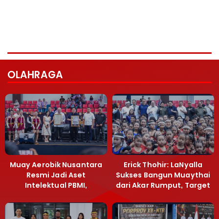
OLAHRAGA
Muay Aerobik Nusantara
Erick Thohir: LaNyalla
Resmi Jadi Aset
Sukses Bangun Muaythai
Intelektual PBMI,
dari Akar Rumput, Target
Menpora Sebut
Emas SEA Games
Terobosan Bangun
Grassroots