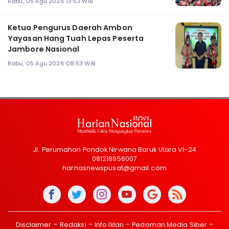
Rabu, 05 Agu 2026 13:53 WIB
Ketua Pengurus Daerah Ambon
Yayasan Hang Tuah Lepas Peserta
Jambore Nasional
Rabu, 05 Agu 2026 08:53 WIB
Jl. Perumahan Pondok Nirwana Baruk Utara VI-24
081218956007
harnasnewspusat@gmail.com
Disclaimer
Redaksi
Info Iklan
Pedoman Media Siber