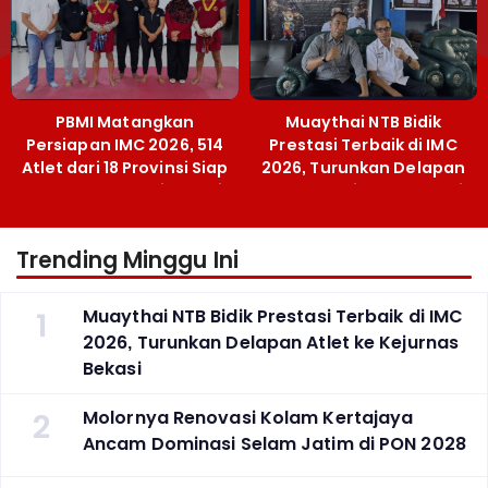
PBMI Matangkan
Muaythai NTB Bidik
Persiapan IMC 2026, 514
Prestasi Terbaik di IMC
Atlet dari 18 Provinsi Siap
2026, Turunkan Delapan
Berlaga Besok di Bekasi
Atlet ke Kejurnas Bekasi
Trending Minggu Ini
1
Muaythai NTB Bidik Prestasi Terbaik di IMC
2026, Turunkan Delapan Atlet ke Kejurnas
Bekasi
2
Molornya Renovasi Kolam Kertajaya
Ancam Dominasi Selam Jatim di PON 2028