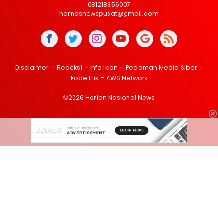
081218956007
harnasnewspusat@gmail.com
Disclaimer
Redaksi
Info Iklan
Pedoman Media Siber
Kode Etik
AWS Network
©2026 Harian Nasional News