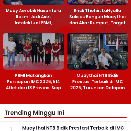
Muay Aerobik Nusantara
Erick Thohir: LaNyalla
Resmi Jadi Aset
Sukses Bangun Muaythai
Intelektual PBMI,
dari Akar Rumput, Target
Menpora Sebut
Emas SEA Games
Terobosan Bangun
Grassroots
PBMI Matangkan
Muaythai NTB Bidik
Persiapan IMC 2026, 514
Prestasi Terbaik di IMC
Atlet dari 18 Provinsi Siap
2026, Turunkan Delapan
Berlaga Besok di Bekasi
Atlet ke Kejurnas Bekasi
Trending Minggu Ini
1
Muaythai NTB Bidik Prestasi Terbaik di IMC